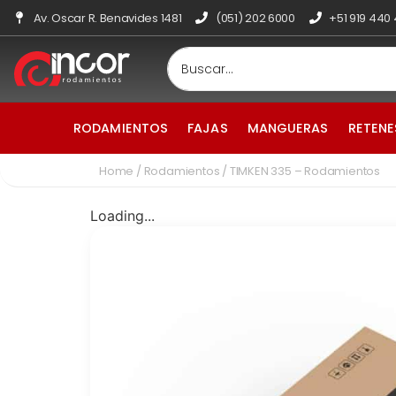
Av. Oscar R. Benavides 1481
(051) 202 6000
+51 919 440
RODAMIENTOS
FAJAS
MANGUERAS
RETENE
Home
/
Rodamientos
/ TIMKEN 335 – Rodamientos
Loading...