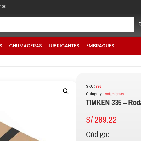
 400
S
CHUMACERAS
LUBRICANTES
EMBRAGUES
SKU:
335
Category:
Rodamientos
TIMKEN 335 – Rod
S/
289.22
Código: