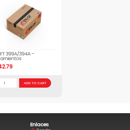
FT 399A/394A –
amientos
42.79
ADD TO CART
Enlaces