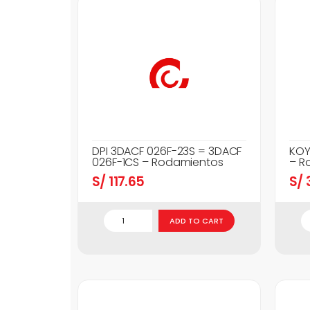
DPI 3DACF 026F-23S = 3DACF
KOY
026F-1CS – Rodamientos
– R
S/
117.65
S/
3
ADD TO CART