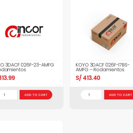
O 3DACF 026F-23-AMFG
KOYO 3DACF 026F-17BS-
odamientos
AMFG – Rodamientos
13.99
S/
413.40
ADD TO CART
ADD TO CART