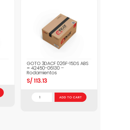
GOTO 3DACF 026F-15DS ABS
= 42450-06130 –
Rodamientos
S/
113.13
ADD TO CART