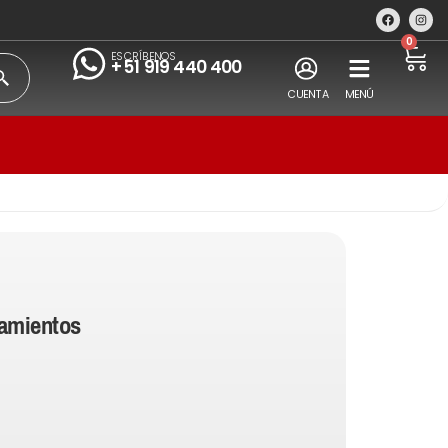
0
ESCRÍBENOS
+51 919 440 400
CUENTA
MENÚ
amientos