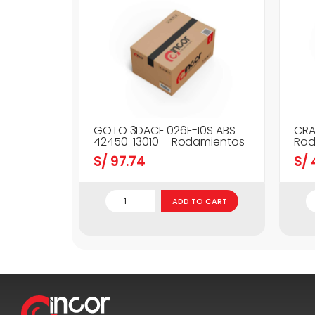
GOTO 3DACF 026F-10S ABS =
CRA
42450-13010 – Rodamientos
Rod
S/
97.74
S/
ADD TO CART