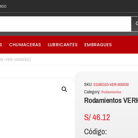
 400
S
CHUMACERAS
LUBRICANTES
EMBRAGUES
103-VER-000030)
SKU:
01080103-VER-000030
Category:
Rodamientos
Rodamientos VERK
S/
46.12
Código: