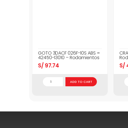
GOTO 3DACF 026F-10S ABS =
CRA
42450-13010 – Rodamientos
Rod
S/
97.74
S/
ADD TO CART