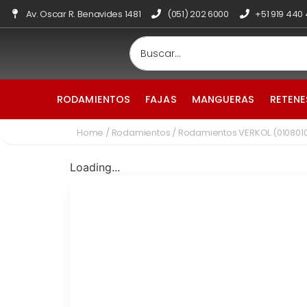
Av. Oscar R. Benavides 1481
(051) 202 6000
+51 919 440
RODAMIENTOS
FAJAS
MANGUERAS
RETENE
Home
/
Rodamientos
/ Rodamientos VERKOL (01080
Loading...