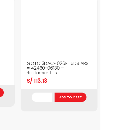
GOTO 3DACF 026F-15DS ABS
= 42450-06130 –
Rodamientos
S/
113.13
ADD TO CART