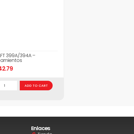
FT 399A/394A –
amientos
42.79
ADD TO CART
Enlaces