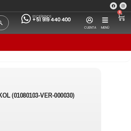
0
ESCRÍBENOS
+51 919 440 400
CUENTA
MENÚ
OL (01080103-VER-000030)