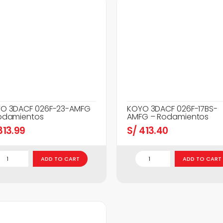
O 3DACF 026F-23-AMFG
KOYO 3DACF 026F-17BS-
odamientos
AMFG – Rodamientos
13.99
S/
413.40
ADD TO CART
ADD TO CART