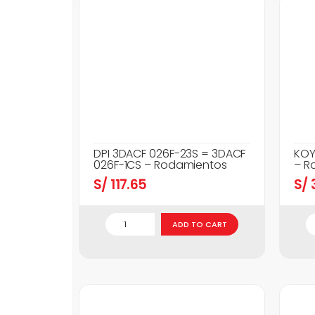
DPI 3DACF 026F-23S = 3DACF
KOY
026F-1CS – Rodamientos
– R
S/
117.65
S/
3
ADD TO CART