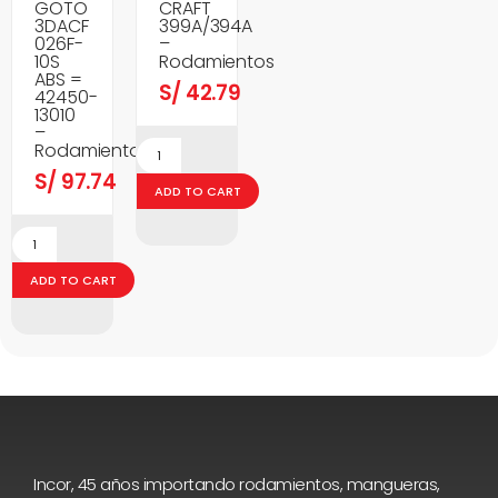
GOTO
CRAFT
3DACF
399A/394A
026F-
–
10S
Rodamientos
ABS =
S/
42.79
42450-
13010
–
Rodamientos
S/
97.74
ADD TO CART
ADD TO CART
Incor, 45 años importando rodamientos, mangueras,