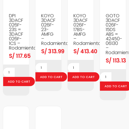
DPI
KOYO
KOYO
GOTO
3DACF
3DACF
3DACF
3DACF
026F-
026F-
026F-
026F-
23S =
23-
17BS-
15DS
3DACF
AMFG
AMFG
ABS =
026F-
–
–
42450-
1CS –
Rodamientos
Rodamientos
06130
Rodamientos
–
S/
313.99
S/
413.40
Rodamien
S/
117.65
S/
113.13
ADD TO CART
ADD TO CART
ADD TO CART
ADD TO CART