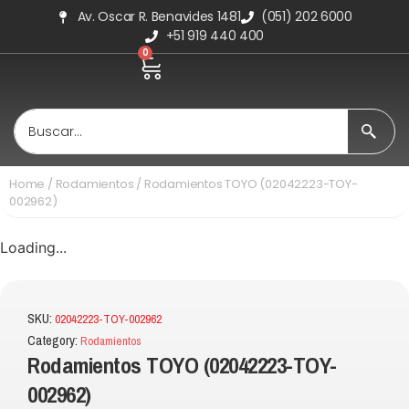
Av. Oscar R. Benavides 1481
(051) 202 6000
+51 919 440 400
0
Home
/
Rodamientos
/ Rodamientos TOYO (02042223-TOY-
002962)
Loading...
SKU:
02042223-TOY-002962
Category:
Rodamientos
Rodamientos TOYO (02042223-TOY-
002962)