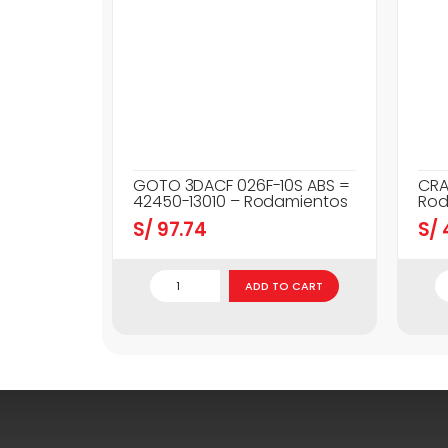
GOTO 3DACF 026F-10S ABS =
CRA
42450-13010 – Rodamientos
Rod
S/
97.74
S/
ADD TO CART