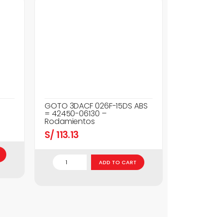
GOTO 3DACF 026F-15DS ABS
= 42450-06130 –
Rodamientos
S/
113.13
ADD TO CART