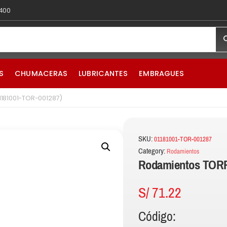
 400
S
CHUMACERAS
LUBRICANTES
EMBRAGUES
181001-TOR-001287)
SKU:
01181001-TOR-001287
Category:
Rodamientos
Rodamientos TORR
S/
71.22
Código: