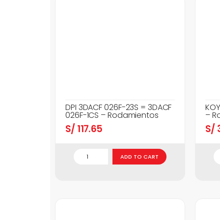
DPI 3DACF 026F-23S = 3DACF
KOY
026F-1CS – Rodamientos
– R
S/
117.65
S/
3
ADD TO CART