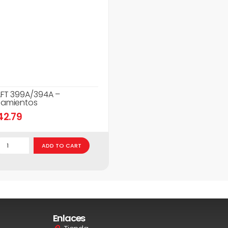
FT 399A/394A –
amientos
42.79
ADD TO CART
Enlaces