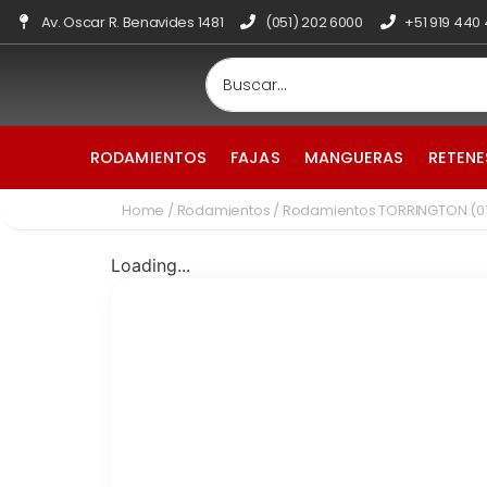
Av. Oscar R. Benavides 1481
(051) 202 6000
+51 919 440
RODAMIENTOS
FAJAS
MANGUERAS
RETENE
Home
/
Rodamientos
/ Rodamientos TORRINGTON (01
Loading...