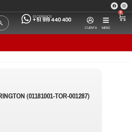
0
ESCRÍBENOS
+51 919 440 400
CUENTA
MENÚ
INGTON (01181001-TOR-001287)