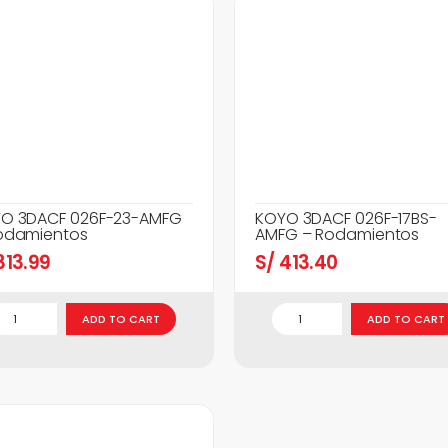
O 3DACF 026F-23-AMFG
KOYO 3DACF 026F-17BS-
odamientos
AMFG – Rodamientos
13.99
S/
413.40
ADD TO CART
ADD TO CART