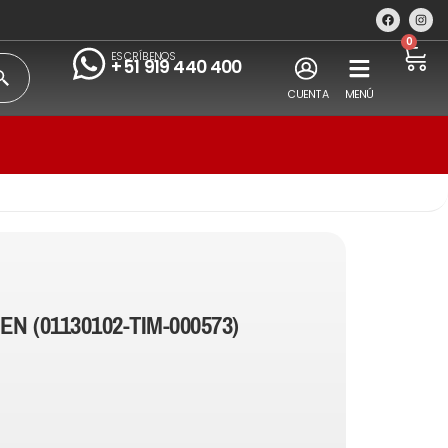
0
ESCRÍBENOS
+51 919 440 400
CUENTA
MENÚ
EN (01130102-TIM-000573)