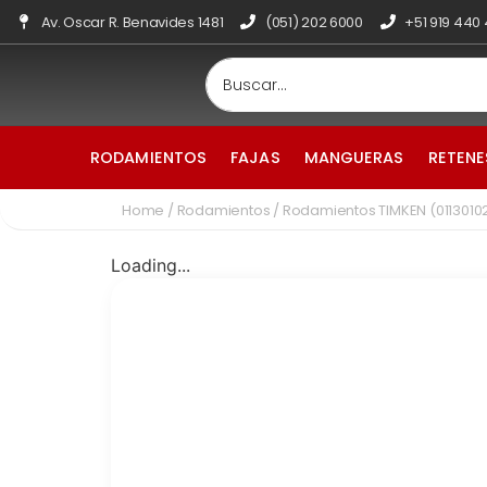
Av. Oscar R. Benavides 1481
(051) 202 6000
+51 919 440
RODAMIENTOS
FAJAS
MANGUERAS
RETENE
Home
/
Rodamientos
/ Rodamientos TIMKEN (0113010
Loading...