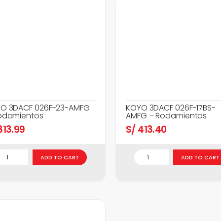
O 3DACF 026F-23-AMFG
KOYO 3DACF 026F-17BS-
odamientos
AMFG – Rodamientos
13.99
S/
413.40
ADD TO CART
ADD TO CART