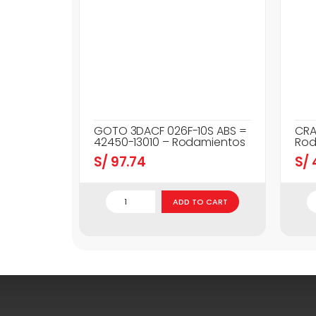
GOTO 3DACF 026F-10S ABS =
CRA
42450-13010 – Rodamientos
Rod
S/
97.74
S/
ADD TO CART