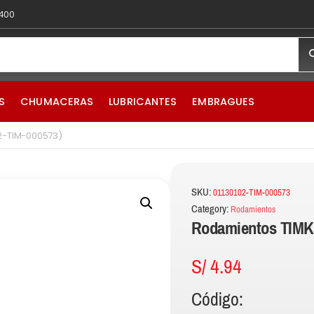
 400
S
CHUMACERAS
LUBRICANTES
EMBRAGUES
2-TIM-000573)
SKU:
01130102-TIM-000573
Category:
Rodamientos
Rodamientos TIMK
S/
4.94
Código: