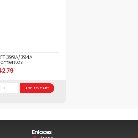
FT 399A/394A –
amientos
42.79
ADD TO CART
Enlaces