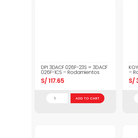
DPI 3DACF 026F-23S = 3DACF
KOY
026F-1CS – Rodamientos
– R
S/
117.65
S/
3
ADD TO CART