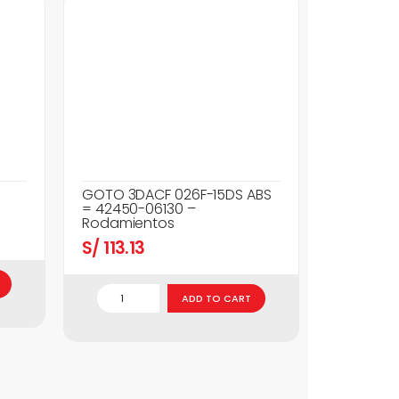
GOTO 3DACF 026F-15DS ABS
= 42450-06130 –
Rodamientos
S/
113.13
ADD TO CART