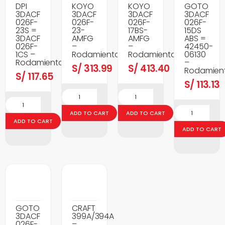
DPI
KOYO
KOYO
GOTO
3DACF
3DACF
3DACF
3DACF
026F-
026F-
026F-
026F-
23S =
23-
17BS-
15DS
3DACF
AMFG
AMFG
ABS =
026F-
–
–
42450-
1CS –
Rodamientos
Rodamientos
06130
Rodamientos
–
S/
313.99
S/
413.40
Rodamien
S/
117.65
S/
113.13
ADD TO CART
ADD TO CART
ADD TO CART
ADD TO CART
GOTO
CRAFT
3DACF
399A/394A
026F-
–