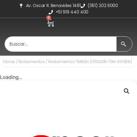
Av. Oscar R. Benavides 1481
(051) 202 6000
+51 919 440 400
0
Home
/
Rodamientos
/ Rodamientos TIMKEN (01110205-TIM-001358)
Loading...