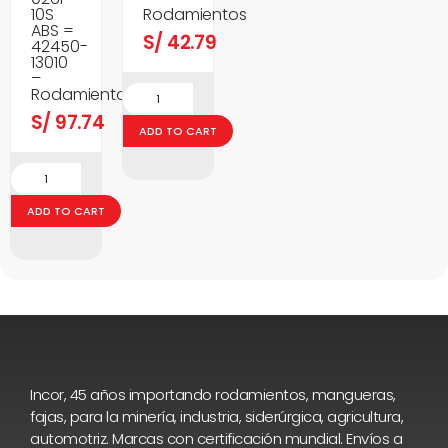
10S
Rodamientos
ABS =
S/
42.79
42450-
13010
–
Rodamientos
S/
97.74
ADD TO CART
ADD TO CART
Incor, 45 años importando rodamientos, mangueras,
fajas, para la minería, industria, siderúrgica, agricultura,
automotriz. Marcas con certificación mundial. Envíos a