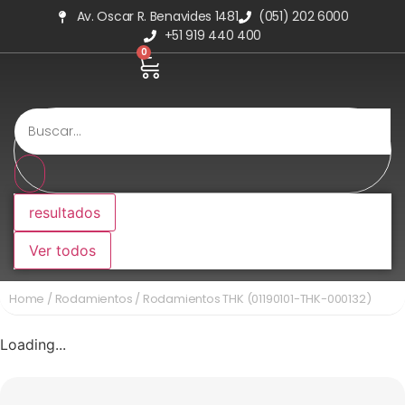
Av. Oscar R. Benavides 1481
(051) 202 6000
+51 919 440 400
0
resultados
Ver todos
Home
/
Rodamientos
/ Rodamientos THK (01190101-THK-000132)
Loading...