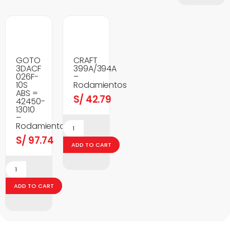
GOTO
CRAFT
3DACF
399A/394A
026F-
–
10S
Rodamientos
ABS =
S/
42.79
42450-
13010
–
Rodamientos
S/
97.74
ADD TO CART
ADD TO CART