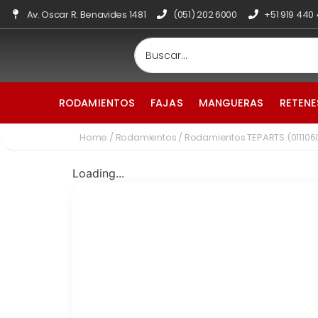
Av. Oscar R. Benavides 1481
(051) 202 6000
+51 919 440
RODAMIENTOS
FAJAS
MANGUERAS
RETENE
Home
/
Rodamientos
/ Rodamientos TEPARTS (011106
Loading...