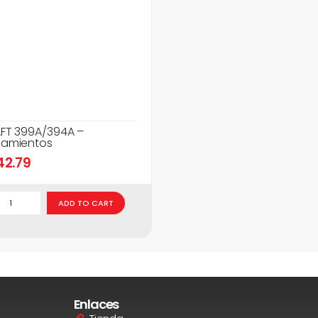
FT 399A/394A –
amientos
42.79
ADD TO CART
Enlaces