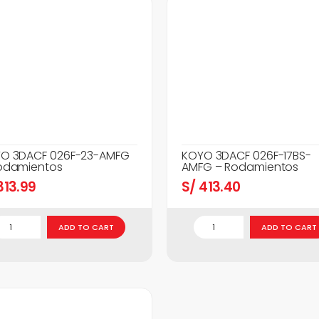
O 3DACF 026F-23-AMFG
KOYO 3DACF 026F-17BS-
odamientos
AMFG – Rodamientos
13.99
S/
413.40
ADD TO CART
ADD TO CART