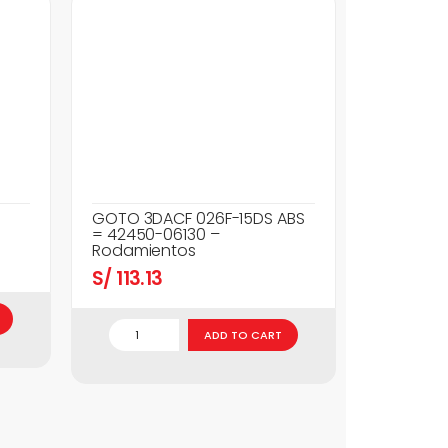
GOTO 3DACF 026F-15DS ABS
= 42450-06130 –
Rodamientos
S/
113.13
ADD TO CART