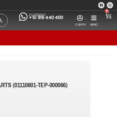
0
ESCRÍBENOS
+51 919 440 400
CUENTA
MENÚ
RTS (01110601-TEP-000066)