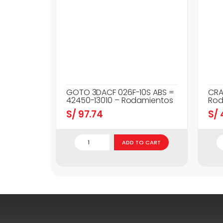
GOTO 3DACF 026F-10S ABS =
CRA
42450-13010 – Rodamientos
Rod
S/
97.74
S/
ADD TO CART