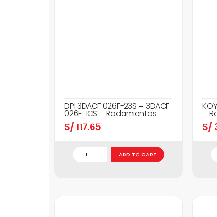
DPI 3DACF 026F-23S = 3DACF
KOY
026F-1CS – Rodamientos
– R
S/
117.65
S/
3
ADD TO CART