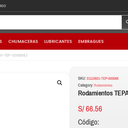
 400
S
CHUMACERAS
LUBRICANTES
EMBRAGUES
01-TEP-000066)
SKU:
01110601-TEP-000066
Category:
Rodamientos
Rodamientos TEPA
S/
66.56
Código: