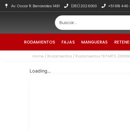
Av. Oscar R. Benavides 1481
(051) 202 6000
+51 919 440
RODAMIENTOS
FAJAS
MANGUERAS
RETENE
Home
/
Rodamientos
/ Rodamientos TEPARTS (01110
Loading...