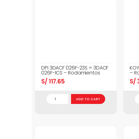
DPI 3DACF 026F-23S = 3DACF
KOY
026F-1CS – Rodamientos
– R
S/
117.65
S/
3
ADD TO CART