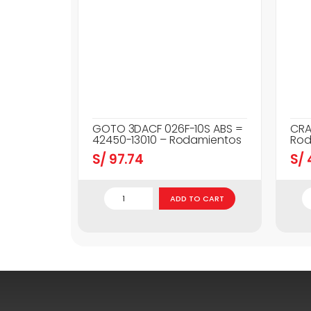
GOTO 3DACF 026F-10S ABS =
CRA
42450-13010 – Rodamientos
Rod
S/
97.74
S/
ADD TO CART