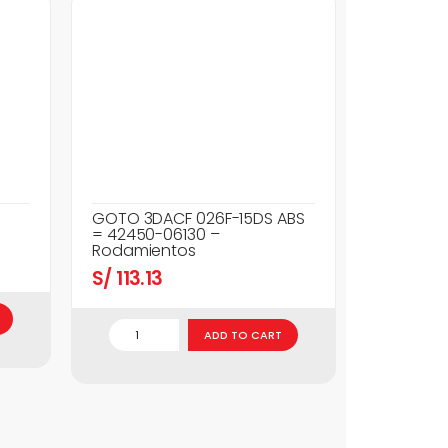
GOTO 3DACF 026F-15DS ABS
= 42450-06130 –
Rodamientos
S/
113.13
ADD TO CART