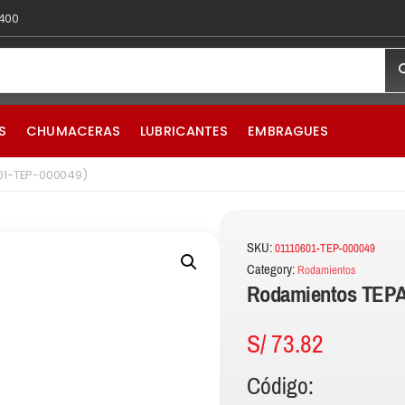
 400
S
CHUMACERAS
LUBRICANTES
EMBRAGUES
601-TEP-000049)
SKU:
01110601-TEP-000049
Category:
Rodamientos
Rodamientos TEPA
S/
73.82
Código: