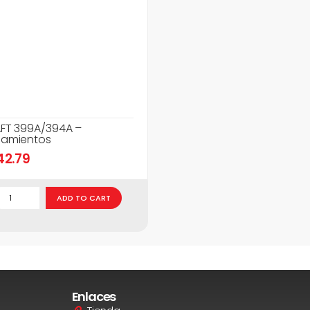
FT 399A/394A –
amientos
42.79
ADD TO CART
Enlaces