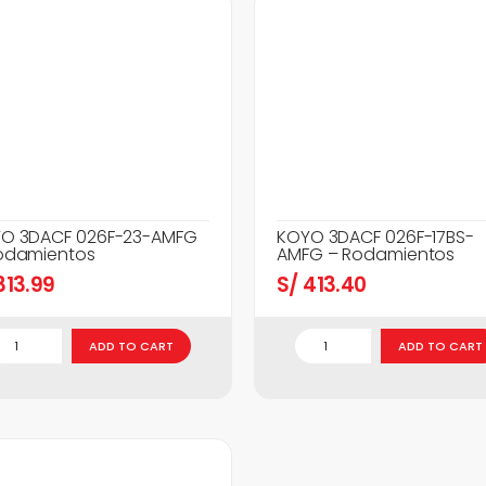
O 3DACF 026F-23-AMFG
KOYO 3DACF 026F-17BS-
odamientos
AMFG – Rodamientos
13.99
S/
413.40
ADD TO CART
ADD TO CART