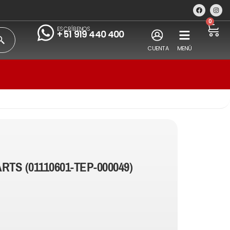
0
ESCRÍBENOS
+51 919 440 400
CUENTA
MENÚ
RTS (01110601-TEP-000049)