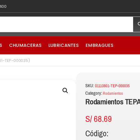
 400
S
CHUMACERAS
LUBRICANTES
EMBRAGUES
01-TEP-000035)
SKU:
01110601-TEP-000035
Category:
Rodamientos
Rodamientos TEPA
S/
68.69
Código: