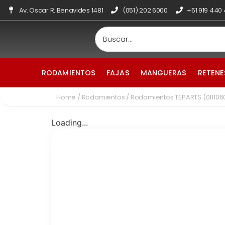
Av. Oscar R. Benavides 1481
(051) 202 6000
+51 919 440
RODAMIENTOS
FAJAS
MANGUERAS
RETENE
Home
/
Rodamientos
/ Rodamientos TEPARTS (011106
Loading...