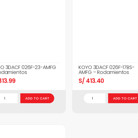
O 3DACF 026F-23-AMFG
KOYO 3DACF 026F-17BS-
odamientos
AMFG – Rodamientos
13.99
S/
413.40
ADD TO CART
ADD TO CART