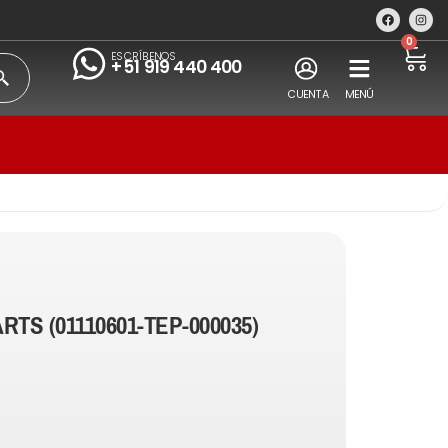
0
ESCRÍBENOS
+51 919 440 400
CUENTA
MENÚ
RTS (01110601-TEP-000035)