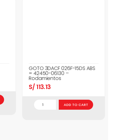
GOTO 3DACF 026F-15DS ABS
= 42450-06130 –
Rodamientos
S/
113.13
ADD TO CART