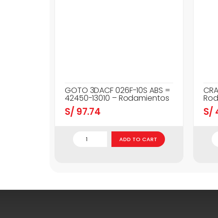
GOTO 3DACF 026F-10S ABS =
CRA
42450-13010 – Rodamientos
Rod
S/
97.74
S/
ADD TO CART