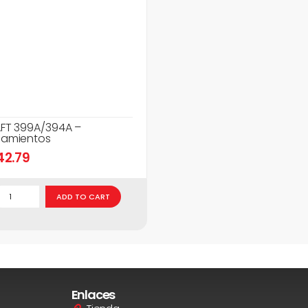
FT 399A/394A –
amientos
42.79
ADD TO CART
Enlaces