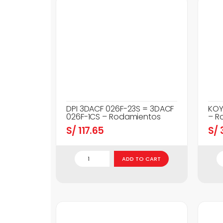
DPI 3DACF 026F-23S = 3DACF
KOY
026F-1CS – Rodamientos
– R
S/
117.65
S/
3
ADD TO CART