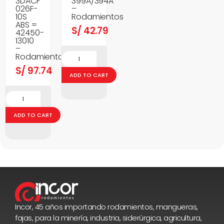
3DACF
399A/394A
026F-
–
10S
Rodamientos
ABS =
S/
42.79
42450-
13010
–
Rodamientos
S/
97.74
ADD TO CART
ADD TO CART
Incor, 45 años importando rodamientos, mangueras,
fajas, para la minería, industria, siderúrgica, agricultura,