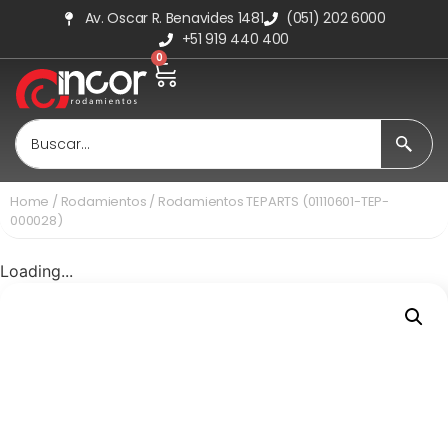
Av. Oscar R. Benavides 1481
(051) 202 6000
+51 919 440 400
0
Home
/
Rodamientos
/ Rodamientos TEPARTS (01110601-TEP-
000028)
Loading...