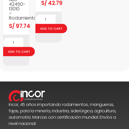
S/
42.79
42450-
13010
–
Rodamientos
S/
97.74
ADD TO CART
ADD TO CART
Incor, 45 años importando rodamientos, mangueras,
fajas, para la minería, industria, siderúrgica, agricultura,
automotriz. Marcas con certificación mundial. Envíos a
nivel nacional.