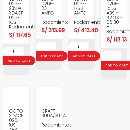
026F-
026F-
026F-
026F-
23S =
23-
17BS-
15DS
3DACF
AMFG
AMFG
ABS =
026F-
–
–
42450-
1CS –
Rodamientos
Rodamientos
06130
Rodamientos
–
S/
313.99
S/
413.40
Rodamien
S/
117.65
S/
113.13
ADD TO CART
ADD TO CART
ADD TO CART
ADD TO CART
GOTO
CRAFT
3DACF
399A/394A
026F-
–
10S
Rodamientos
ABS =