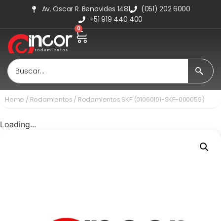
Av. Oscar R. Benavides 1481
(051) 202 6000
+51 919 440 400
0
Home
/
Rodamientos
/ Rodamientos SKF (01060101-SKF-000059)
Loading...