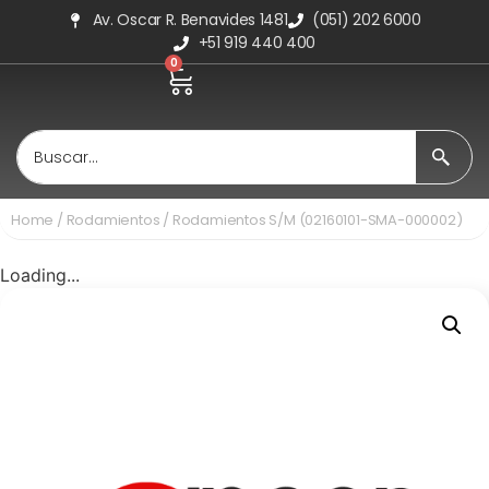
Av. Oscar R. Benavides 1481
(051) 202 6000
+51 919 440 400
0
Home
/
Rodamientos
/ Rodamientos S/M (02160101-SMA-000002)
Loading...