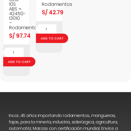
10S
Rodamientos
ABS =
S/
42.79
42450-
13010
–
Rodamientos
S/
97.74
ADD TO CART
ADD TO CART
Incor, 45 años importando rodamientos, mangueras,
fajas, para la minería, industria, siderúrgica, agricultura,
automotriz. Marcas con certificación mundial. Envíos a