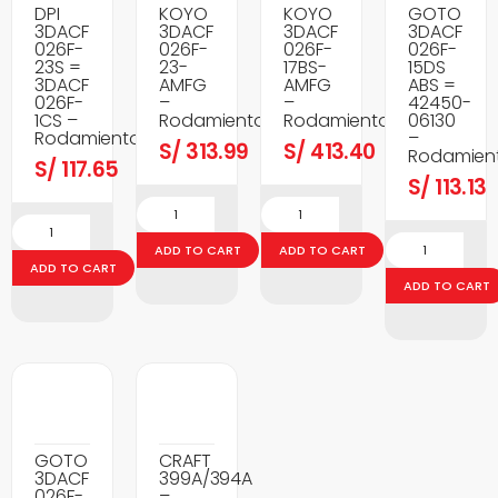
DPI
KOYO
KOYO
GOTO
3DACF
3DACF
3DACF
3DACF
026F-
026F-
026F-
026F-
23S =
23-
17BS-
15DS
3DACF
AMFG
AMFG
ABS =
026F-
–
–
42450-
1CS –
Rodamientos
Rodamientos
06130
Rodamientos
–
S/
313.99
S/
413.40
Rodamien
S/
117.65
S/
113.13
ADD TO CART
ADD TO CART
ADD TO CART
ADD TO CART
GOTO
CRAFT
3DACF
399A/394A
026F-
–