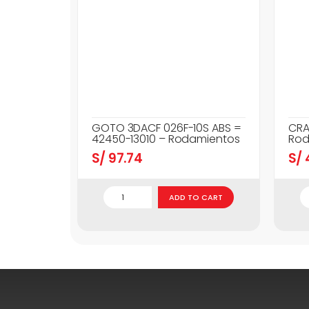
GOTO 3DACF 026F-10S ABS =
CRA
42450-13010 – Rodamientos
Rod
S/
97.74
S/
ADD TO CART