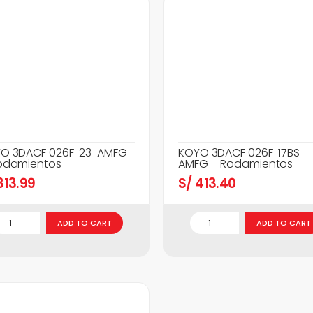
O 3DACF 026F-23-AMFG
KOYO 3DACF 026F-17BS-
odamientos
AMFG – Rodamientos
13.99
S/
413.40
ADD TO CART
ADD TO CART