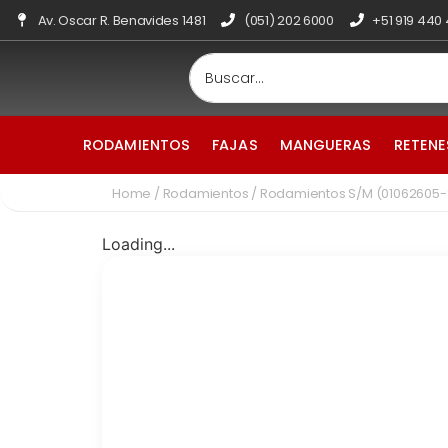
Av. Oscar R. Benavides 1481
(051) 202 6000
+51 919 440
RODAMIENTOS
FAJAS
MANGUERAS
RETENE
Home
/
Rodamientos
/ Rodamientos S/M (01062605
Loading...