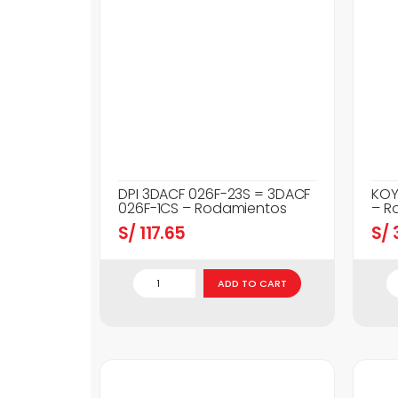
DPI 3DACF 026F-23S = 3DACF
KOY
026F-1CS – Rodamientos
– R
S/
117.65
S/
3
ADD TO CART