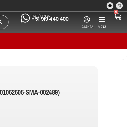
0
ESCRÍBENOS
+51 919 440 400
CUENTA
MENÚ
(01062605-SMA-002489)