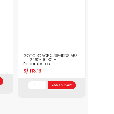
GOTO 3DACF 026F-15DS ABS
= 42450-06130 –
Rodamientos
S/
113.13
ADD TO CART