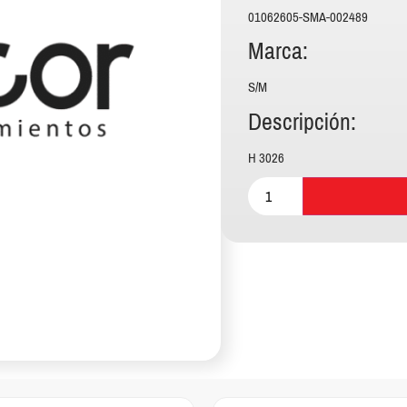
01062605-SMA-002489
Marca:
S/M
Descripción:
H 3026