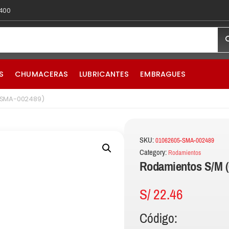
 400
S
CHUMACERAS
LUBRICANTES
EMBRAGUES
-SMA-002489)
SKU:
01062605-SMA-002489
Category:
Rodamientos
Rodamientos S/M 
S/
22.46
Código: