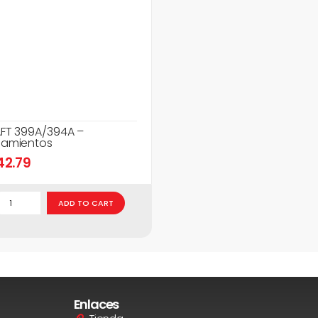
FT 399A/394A –
amientos
42.79
ADD TO CART
Enlaces