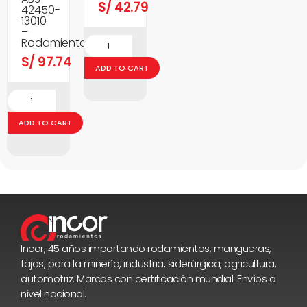
S/
42.79
42450-
13010
–
Rodamientos
S/
97.74
ADD TO CART
ADD TO CART
Incor, 45 años importando rodamientos, mangueras,
fajas, para la minería, industria, siderúrgica, agricultura,
automotriz. Marcas con certificación mundial. Envíos a
nivel nacional.