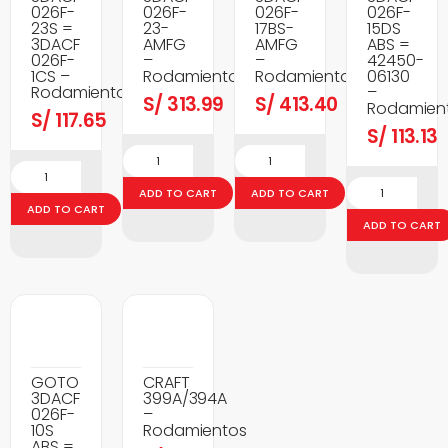
026F-
026F-
026F-
026F-
23S =
23-
17BS-
15DS
3DACF
AMFG
AMFG
ABS =
026F-
–
–
42450-
1CS –
Rodamientos
Rodamientos
06130
Rodamientos
–
S/
313.99
S/
413.40
Rodamien
S/
117.65
S/
113.13
ADD TO CART
ADD TO CART
ADD TO CART
ADD TO CART
GOTO
CRAFT
3DACF
399A/394A
026F-
–
10S
Rodamientos
ABS =