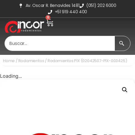
Av. Oscar R. Benavides 1481
(051) 202 6000
+51 919 440 400
0
Home
/
Rodamientos
/ Rodamientos PIX (02042507-PIX-003425)
Loading...