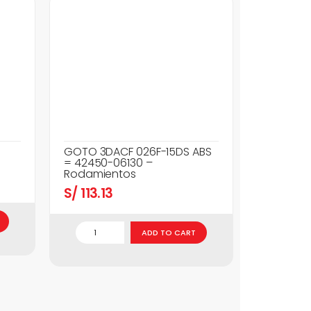
GOTO 3DACF 026F-15DS ABS
= 42450-06130 –
Rodamientos
S/
113.13
ADD TO CART