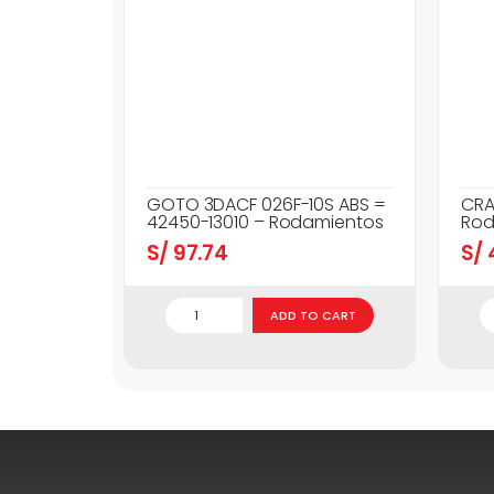
GOTO 3DACF 026F-10S ABS =
CRA
42450-13010 – Rodamientos
Rod
S/
97.74
S/
ADD TO CART