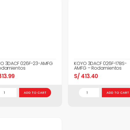
O 3DACF 026F-23-AMFG
KOYO 3DACF 026F-17BS-
odamientos
AMFG – Rodamientos
13.99
S/
413.40
ADD TO CART
ADD TO CART