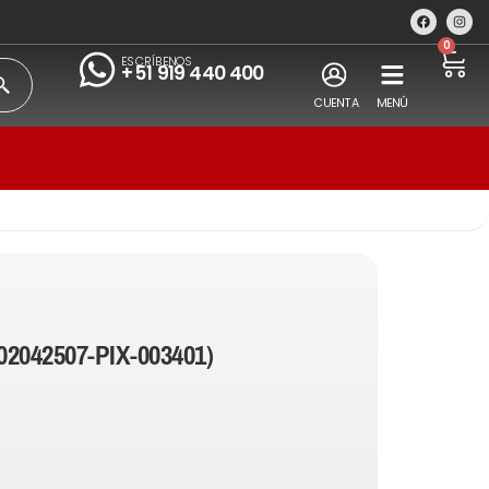
0
ESCRÍBENOS
+51 919 440 400
CUENTA
MENÚ
02042507-PIX-003401)