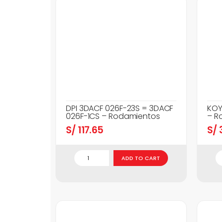
DPI 3DACF 026F-23S = 3DACF
KOY
026F-1CS – Rodamientos
– R
S/
117.65
S/
3
ADD TO CART