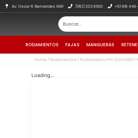
Av. Oscar R. Benavides 1481
(051) 202 6000
+51 919 440
RODAMIENTOS
FAJAS
MANGUERAS
RETENE
Home
/
Rodamientos
/ Rodamientos PIX (02042507-
Loading...