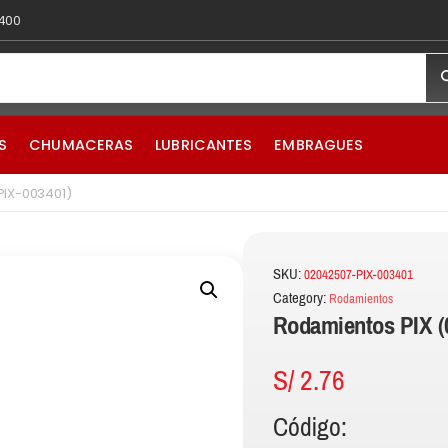
 400
S
CHUMACERAS
LUBRICANTES
EMBRAGUES
PIX-003401)
SKU:
02042507-PIX-003401
Category:
Rodamientos
Rodamientos PIX (
S/
2.76
Código: