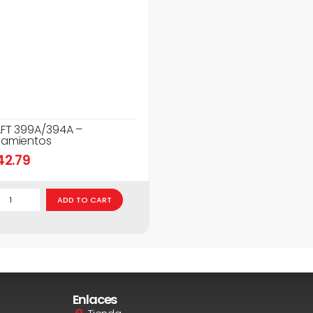
FT 399A/394A –
amientos
42.79
ADD TO CART
Enlaces