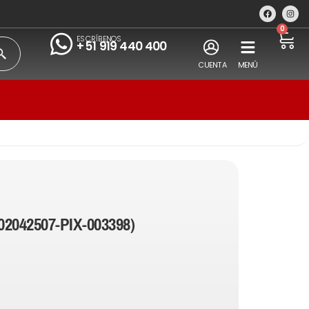
0
ESCRÍBENOS
+51 919 440 400
CUENTA
MENÚ
02042507-PIX-003398)