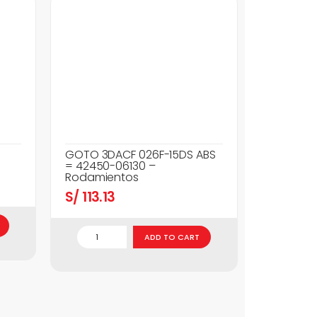
GOTO 3DACF 026F-15DS ABS
= 42450-06130 –
Rodamientos
S/
113.13
ADD TO CART