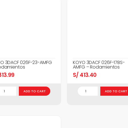
O 3DACF 026F-23-AMFG
KOYO 3DACF 026F-17BS-
odamientos
AMFG – Rodamientos
13.99
S/
413.40
ADD TO CART
ADD TO CART