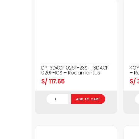
DPI 3DACF 026F-23S = 3DACF
KOY
026F-1CS – Rodamientos
– R
S/
117.65
S/
3
ADD TO CART