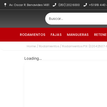
Av. Oscar R. Benavides 1481
(051) 202 6000
+51 919 440
RODAMIENTOS
FAJAS
MANGUERAS
RETENE
Home
/
Rodamientos
/ Rodamientos PIX (02042507-
Loading...