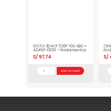
GOTO 3DACF 026F-10S ABS =
CRA
42450-13010 – Rodamientos
Rod
S/
97.74
S/
ADD TO CART