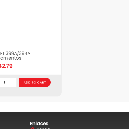
FT 399A/394A –
amientos
42.79
ADD TO CART
Enlaces