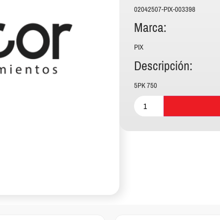
02042507-PIX-003398
Marca:
PIX
Descripción:
5PK 750