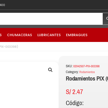
 400
S
CHUMACERAS
LUBRICANTES
EMBRAGUES
PIX-003398)
SKU:
02042507-PIX-003398
Category:
Rodamientos
Rodamientos PIX (
S/
2.47
Código: