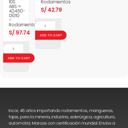
10S
Rodamientos
ABS =
S/
42.79
42450-
13010
–
Rodamientos
S/
97.74
ADD TO CART
ADD TO CART
Incor, 45 años importando rodamientos, mangueras,
fajas, para la minería, industria, siderúrgica, agricultura,
automotriz. Marcas con certificación mundial. Envíos a