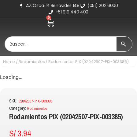
Av. Oscar R. Benavides 1481
(051) 202 6000
+51 919 440 400
0
Home
/
Rodamientos
/ Rodamientos PIX (02042507-PIX-003385)
Loading...
SKU:
02042507-PIX-003385
Category:
Rodamientos
Rodamientos PIX (02042507-PIX-003385)
S/
3.94