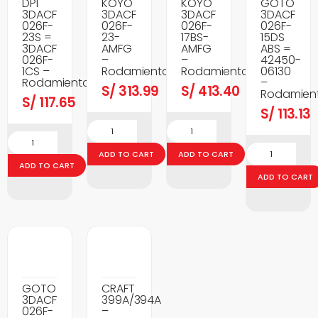
DPI
KOYO
KOYO
GOTO
3DACF
3DACF
3DACF
3DACF
026F-
026F-
026F-
026F-
23S =
23-
17BS-
15DS
3DACF
AMFG
AMFG
ABS =
026F-
–
–
42450-
1CS –
Rodamientos
Rodamientos
06130
Rodamientos
–
S/
313.99
S/
413.40
Rodamien
S/
117.65
S/
113.13
ADD TO CART
ADD TO CART
ADD TO CART
ADD TO CART
GOTO
CRAFT
3DACF
399A/394A
026F-
–