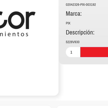
02042326-PIX-003192
Marca:
PIX
Descripción:
5228V930