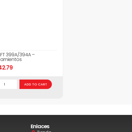
FT 399A/394A –
amientos
42.79
ADD TO CART
Enlaces