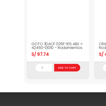
GOTO 3DACF 026F-10S ABS =
CRA
42450-13010 – Rodamientos
Rod
S/
97.74
S/
ADD TO CART