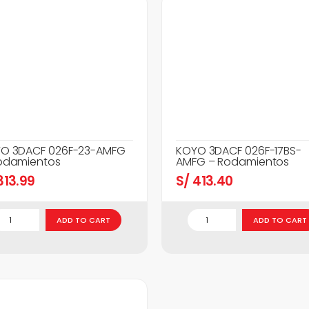
O 3DACF 026F-23-AMFG
KOYO 3DACF 026F-17BS-
odamientos
AMFG – Rodamientos
13.99
S/
413.40
ADD TO CART
ADD TO CART