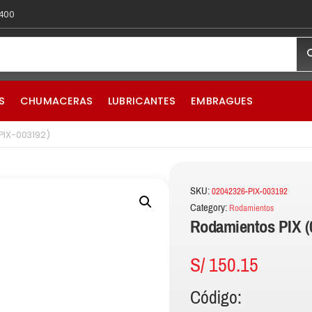
 400
S
CHUMACERAS
LUBRICANTES
EMBRAGUES
PIX-003192)
SKU:
02042326-PIX-003192
Category:
Rodamientos
Rodamientos PIX (
S/
150.15
Código: