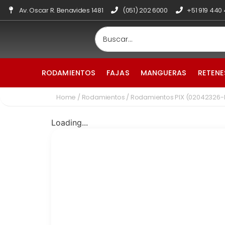
Av. Oscar R. Benavides 1481
(051) 202 6000
+51 919 440
RODAMIENTOS
FAJAS
MANGUERAS
RETENE
Home
/
Rodamientos
/ Rodamientos PIX (02042326-
Loading...