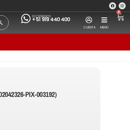
0
ESCRÍBENOS
+51 919 440 400
CUENTA
MENÚ
02042326-PIX-003192)