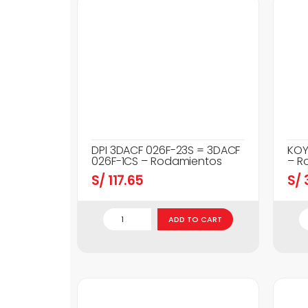
DPI 3DACF 026F-23S = 3DACF
KOY
026F-1CS – Rodamientos
– R
S/
117.65
S/
3
ADD TO CART