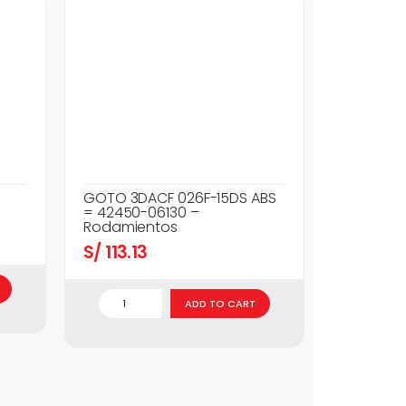
GOTO 3DACF 026F-15DS ABS
= 42450-06130 –
Rodamientos
S/
113.13
ADD TO CART