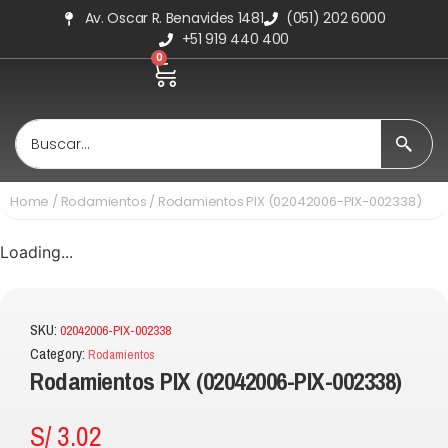
Av. Oscar R. Benavides 1481
(051) 202 6000
+51 919 440 400
0
Home
/
Rodamientos
/ Rodamientos PIX (02042006-PIX-002338)
Loading...
SKU:
02042006-PIX-002338
Category:
Rodamientos
Rodamientos PIX (02042006-PIX-002338)
S/
3.02