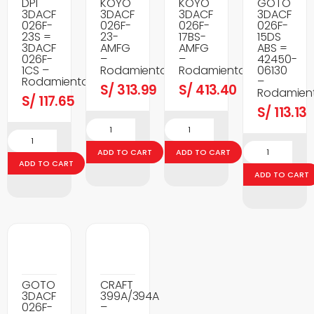
DPI
KOYO
KOYO
GOTO
3DACF
3DACF
3DACF
3DACF
026F-
026F-
026F-
026F-
23S =
23-
17BS-
15DS
3DACF
AMFG
AMFG
ABS =
026F-
–
–
42450-
1CS –
Rodamientos
Rodamientos
06130
Rodamientos
–
S/
313.99
S/
413.40
Rodamien
S/
117.65
S/
113.13
ADD TO CART
ADD TO CART
ADD TO CART
ADD TO CART
GOTO
CRAFT
3DACF
399A/394A
026F-
–