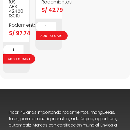
10S
Rodamientos
ABS =
S/
42.79
42450-
13010
–
Rodamientos
S/
97.74
ADD TO CART
ADD TO CART
Incor, 45 años importando rodamientos, mangueras,
fajas, para la minería, industria, siderúrgica, agricultura,
automotriz. Marcas con certificación mundial. Envíos a