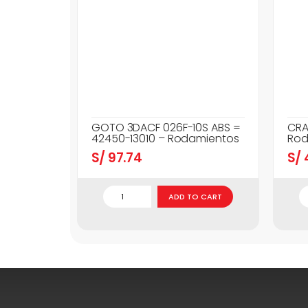
GOTO 3DACF 026F-10S ABS =
CRA
42450-13010 – Rodamientos
Rod
S/
97.74
S/
ADD TO CART