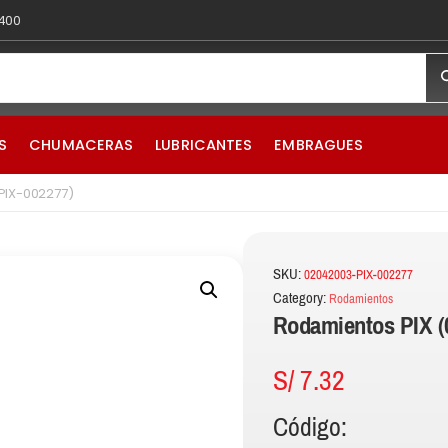
 400
S
CHUMACERAS
LUBRICANTES
EMBRAGUES
PIX-002277)
SKU:
02042003-PIX-002277
Category:
Rodamientos
Rodamientos PIX (
S/
7.32
Código: