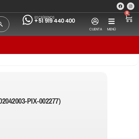
0
ESCRÍBENOS
+51 919 440 400
CUENTA
MENÚ
02042003-PIX-002277)