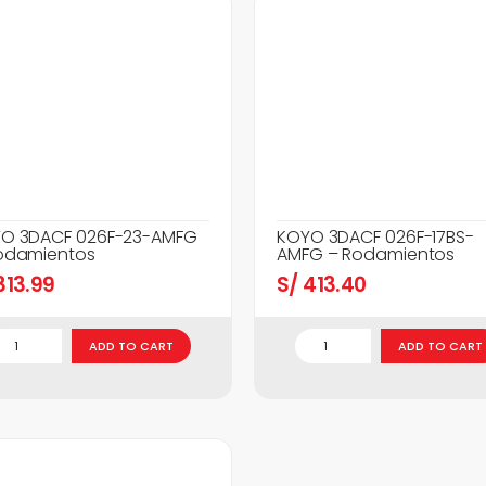
O 3DACF 026F-23-AMFG
KOYO 3DACF 026F-17BS-
odamientos
AMFG – Rodamientos
13.99
S/
413.40
ADD TO CART
ADD TO CART