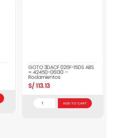
GOTO 3DACF 026F-15DS ABS
= 42450-06130 –
Rodamientos
S/
113.13
ADD TO CART