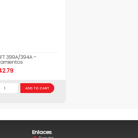
FT 399A/394A –
amientos
42.79
ADD TO CART
Enlaces