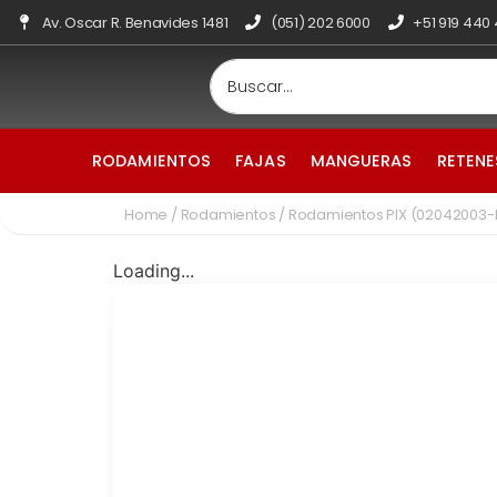
Av. Oscar R. Benavides 1481
(051) 202 6000
+51 919 440
RODAMIENTOS
FAJAS
MANGUERAS
RETENE
Home
/
Rodamientos
/ Rodamientos PIX (02042003-
Loading...