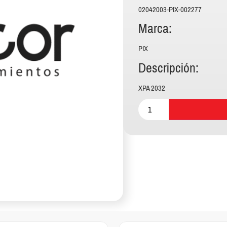
02042003-PIX-002277
Marca:
PIX
Descripción:
XPA 2032