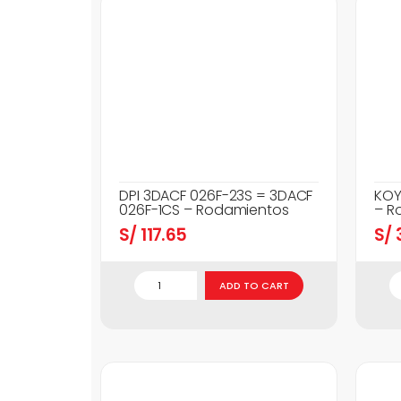
DPI 3DACF 026F-23S = 3DACF
KOY
026F-1CS – Rodamientos
– R
S/
117.65
S/
3
ADD TO CART