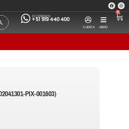
0
ESCRÍBENOS
+51 919 440 400
CUENTA
MENÚ
02041301-PIX-001603)