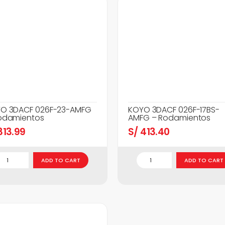
O 3DACF 026F-23-AMFG
KOYO 3DACF 026F-17BS-
odamientos
AMFG – Rodamientos
13.99
S/
413.40
ADD TO CART
ADD TO CART