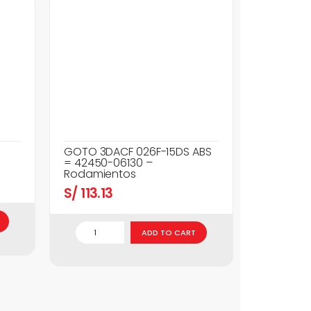
GOTO 3DACF 026F-15DS ABS
= 42450-06130 –
Rodamientos
S/
113.13
ADD TO CART