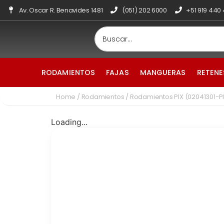
Av. Oscar R. Benavides 1481
(051) 202 6000
+51 919 440
RODAMIENTOS
FAJAS
MANGUERAS
RETENE
Home
/
Rodamientos
/ Rodamientos PIX (02041301-P
Loading...