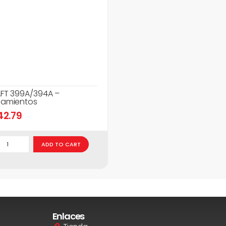
FT 399A/394A –
amientos
42.79
ADD TO CART
Enlaces