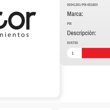
02041301-PIX-001603
Marca:
PIX
Descripción:
5VX750