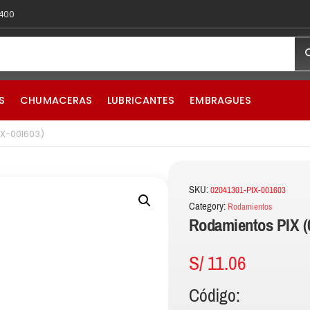
 400
S
CHUMACERAS
LUBRICANTES
EMBRAGUES
IX-001603)
SKU:
02041301-PIX-001603
Category:
Rodamientos
Rodamientos PIX (
S/
11.06
Código: