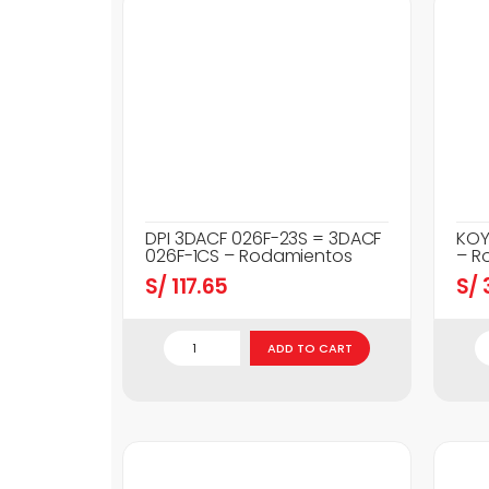
DPI 3DACF 026F-23S = 3DACF
KOY
026F-1CS – Rodamientos
– R
S/
117.65
S/
3
ADD TO CART