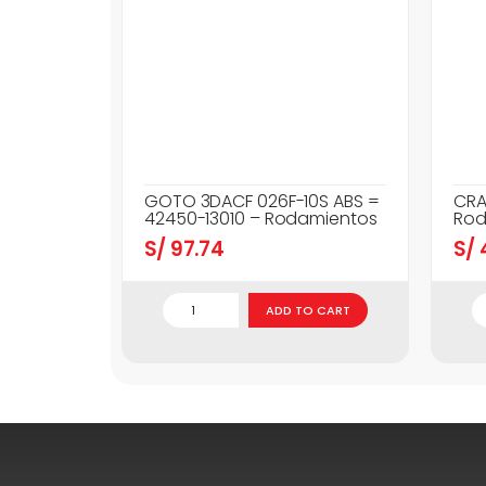
GOTO 3DACF 026F-10S ABS =
CRA
42450-13010 – Rodamientos
Rod
S/
97.74
S/
ADD TO CART