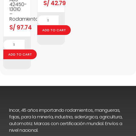
S/
42.79
42450-
13010
–
Rodamientos
S/
97.74
ADD TO CART
ADD TO CART
Incor, 45 años importando rodamientos, mangueras,
fajas, para la minería, industria, siderúrgica, agricultura,
automotriz. Marcas con certificación mundial. Envíos a
nivel nacional.