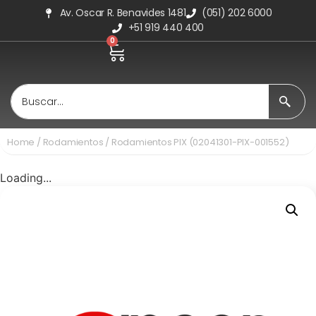
Av. Oscar R. Benavides 1481
(051) 202 6000
+51 919 440 400
0
Home
/
Rodamientos
/ Rodamientos PIX (02041301-PIX-001552)
Loading...