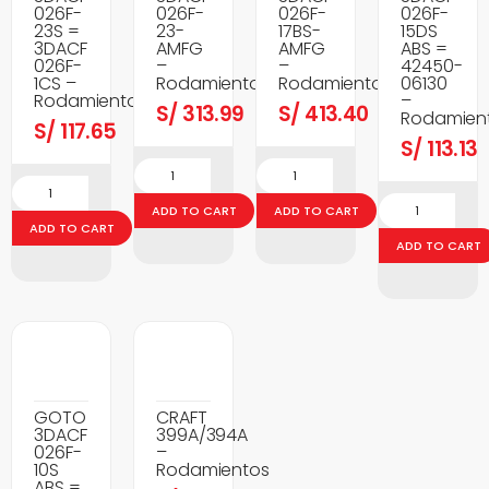
026F-
026F-
026F-
026F-
23S =
23-
17BS-
15DS
3DACF
AMFG
AMFG
ABS =
026F-
–
–
42450-
1CS –
Rodamientos
Rodamientos
06130
Rodamientos
–
S/
313.99
S/
413.40
Rodamien
S/
117.65
S/
113.13
ADD TO CART
ADD TO CART
ADD TO CART
ADD TO CART
GOTO
CRAFT
3DACF
399A/394A
026F-
–
10S
Rodamientos
ABS =