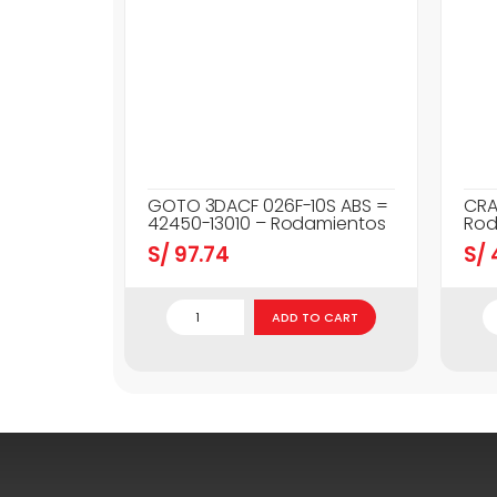
GOTO 3DACF 026F-10S ABS =
CRA
42450-13010 – Rodamientos
Rod
S/
97.74
S/
ADD TO CART