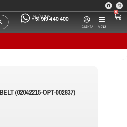
0
ESCRÍBENOS
+51 919 440 400
CUENTA
MENÚ
BELT (02042215-OPT-002837)