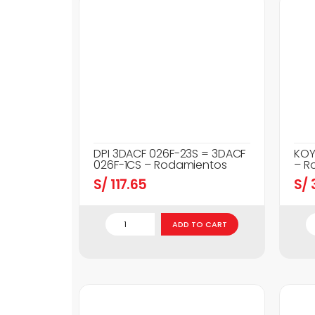
DPI 3DACF 026F-23S = 3DACF
KOY
026F-1CS – Rodamientos
– R
S/
117.65
S/
3
ADD TO CART