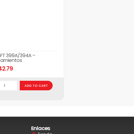
FT 399A/394A –
amientos
42.79
ADD TO CART
Enlaces