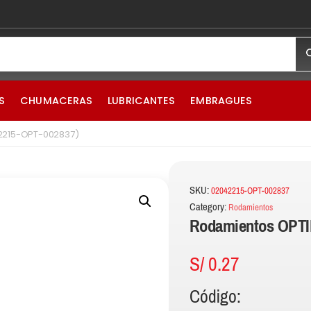
S
CHUMACERAS
LUBRICANTES
EMBRAGUES
2215-OPT-002837)
SKU:
02042215-OPT-002837
Category:
Rodamientos
Rodamientos OPTI
S/
0.27
Código: