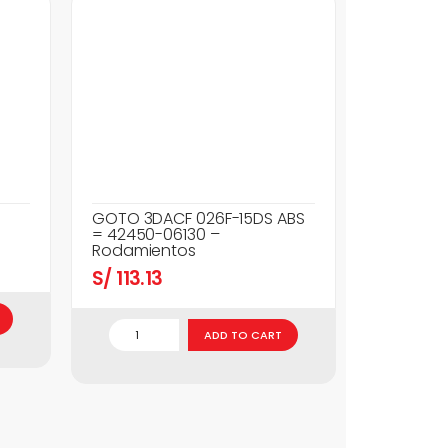
GOTO 3DACF 026F-15DS ABS
= 42450-06130 –
Rodamientos
S/
113.13
ADD TO CART