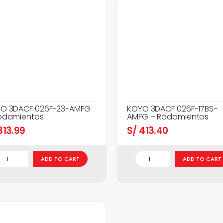
O 3DACF 026F-23-AMFG
KOYO 3DACF 026F-17BS-
odamientos
AMFG – Rodamientos
13.99
S/
413.40
ADD TO CART
ADD TO CART