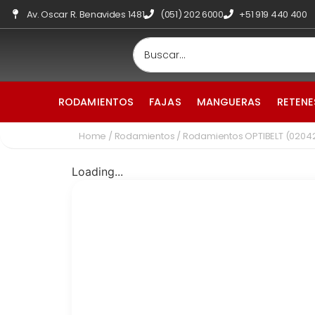
Av. Oscar R. Benavides 1481
(051) 202 6000
+51 919 440 400
RODAMIENTOS
FAJAS
MANGUERAS
RETENE
Home
/
Rodamientos
/ Rodamientos OPTIBELT (0204
Loading...