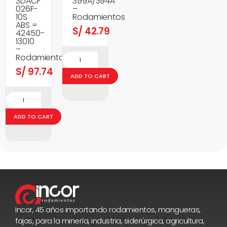
3DACF
399A/394A
026F-
–
10S
Rodamientos
ABS =
S/
42.79
42450-
13010
–
Rodamientos
S/
97.74
ADD TO CART
ADD TO CART
Incor, 45 años importando rodamientos, mangueras,
fajas, para la minería, industria, siderúrgica, agricultura,