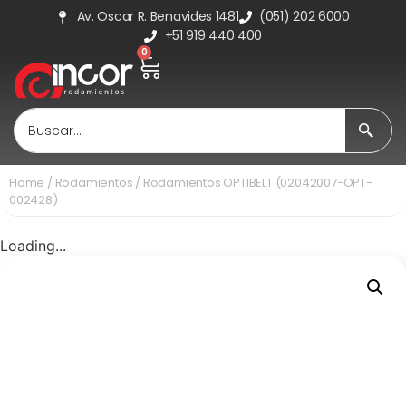
Av. Oscar R. Benavides 1481
(051) 202 6000
+51 919 440 400
0
Home
/
Rodamientos
/ Rodamientos OPTIBELT (02042007-OPT-
002428)
Loading...