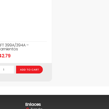
FT 399A/394A –
amientos
42.79
ADD TO CART
Enlaces