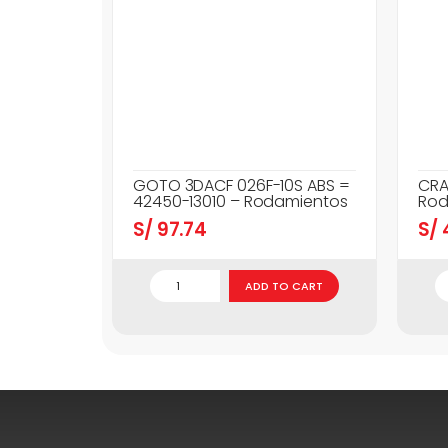
GOTO 3DACF 026F-10S ABS =
CRA
42450-13010 – Rodamientos
Rod
S/
97.74
S/
ADD TO CART