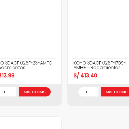
O 3DACF 026F-23-AMFG
KOYO 3DACF 026F-17BS-
odamientos
AMFG – Rodamientos
13.99
S/
413.40
ADD TO CART
ADD TO CART