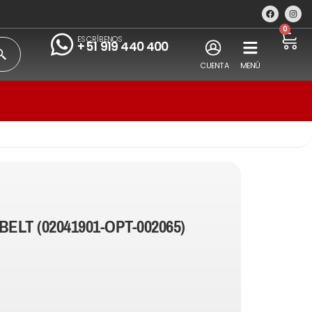
0
ESCRÍBENOS
+51 919 440 400
CUENTA
MENÚ
BELT (02041901-OPT-002065)