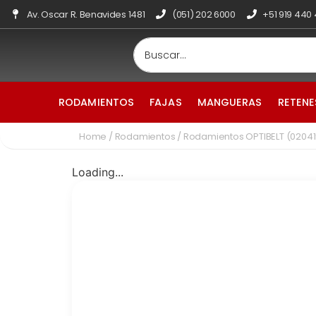
Av. Oscar R. Benavides 1481
(051) 202 6000
+51 919 440
RODAMIENTOS
FAJAS
MANGUERAS
RETENE
Home
/
Rodamientos
/ Rodamientos OPTIBELT (0204
Loading...