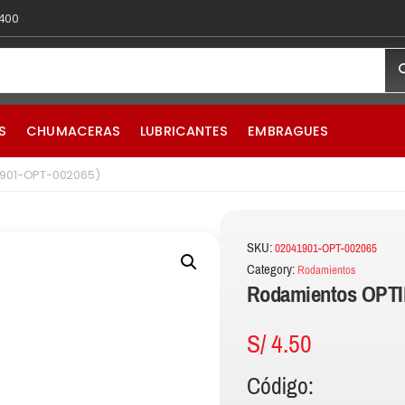
 400
S
CHUMACERAS
LUBRICANTES
EMBRAGUES
1901-OPT-002065)
SKU:
02041901-OPT-002065
Category:
Rodamientos
Rodamientos OPTI
S/
4.50
Código: