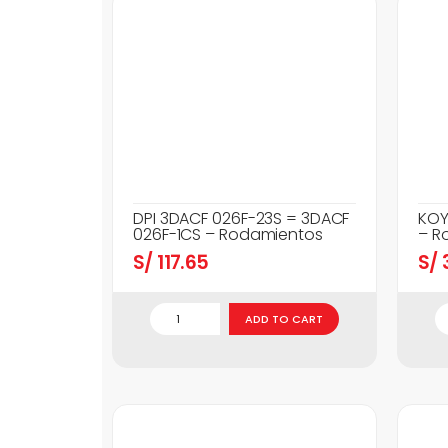
DPI 3DACF 026F-23S = 3DACF
KOY
026F-1CS – Rodamientos
– R
S/
117.65
S/
3
ADD TO CART