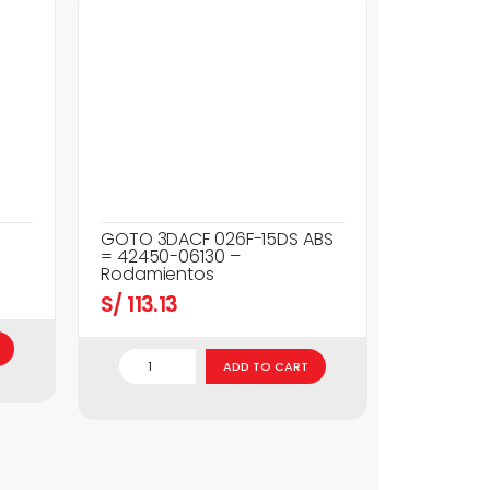
GOTO 3DACF 026F-15DS ABS
= 42450-06130 –
Rodamientos
S/
113.13
ADD TO CART