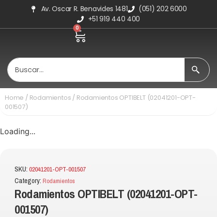
Av. Oscar R. Benavides 1481
(051) 202 6000
+51 919 440 400
0
Home
/
Rodamientos
/ Rodamientos OPTIBELT (02041201-OPT-
001507)
Loading...
SKU:
02041201-OPT-001507
Category:
Rodamientos
Rodamientos OPTIBELT (02041201-OPT-
001507)