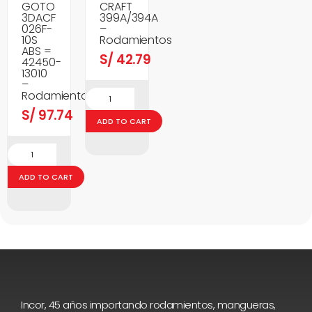
GOTO
CRAFT
3DACF
399A/394A
026F-
–
10S
Rodamientos
ABS =
S/
42.79
42450-
13010
–
Rodamientos
S/
97.74
ADD TO CART
ADD TO CART
Incor, 45 años importando rodamientos, mangueras,