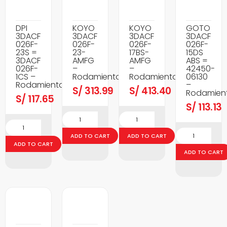
DPI
KOYO
KOYO
GOTO
3DACF
3DACF
3DACF
3DACF
026F-
026F-
026F-
026F-
23S =
23-
17BS-
15DS
3DACF
AMFG
AMFG
ABS =
026F-
–
–
42450-
1CS –
Rodamientos
Rodamientos
06130
Rodamientos
–
S/
313.99
S/
413.40
Rodamien
S/
117.65
S/
113.13
ADD TO CART
ADD TO CART
ADD TO CART
ADD TO CART