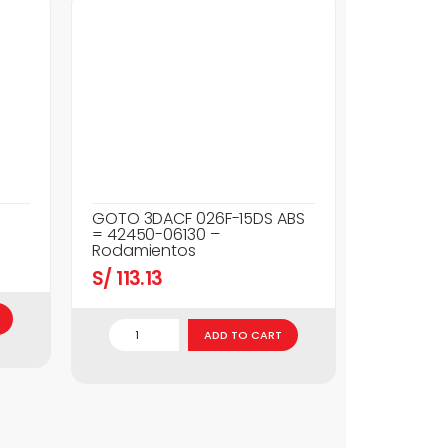
GOTO 3DACF 026F-15DS ABS
= 42450-06130 –
Rodamientos
S/
113.13
ADD TO CART