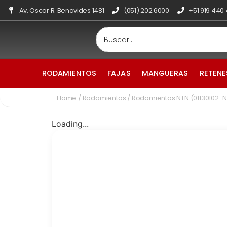
Av. Oscar R. Benavides 1481
(051) 202 6000
+51 919 440
RODAMIENTOS
FAJAS
MANGUERAS
RETENE
Home
/
Rodamientos
/ Rodamientos NTN (01130102-
Loading...