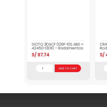
GOTO 3DACF 026F-10S ABS =
CRA
42450-13010 – Rodamientos
Rod
S/
97.74
S/
ADD TO CART