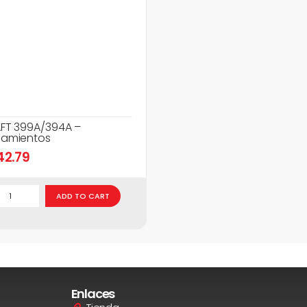
FT 399A/394A –
amientos
42.79
ADD TO CART
Enlaces