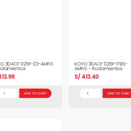
O 3DACF 026F-23-AMFG
KOYO 3DACF 026F-17BS-
odamientos
AMFG – Rodamientos
13.99
S/
413.40
ADD TO CART
ADD TO CART