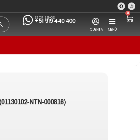
0
ESCRÍBENOS
+51 919 440 400
CUENTA
MENÚ
(01130102-NTN-000816)