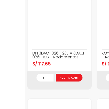
DPI 3DACF 026F-23S = 3DACF
KOY
026F-1CS – Rodamientos
– R
S/
117.65
S/
3
ADD TO CART