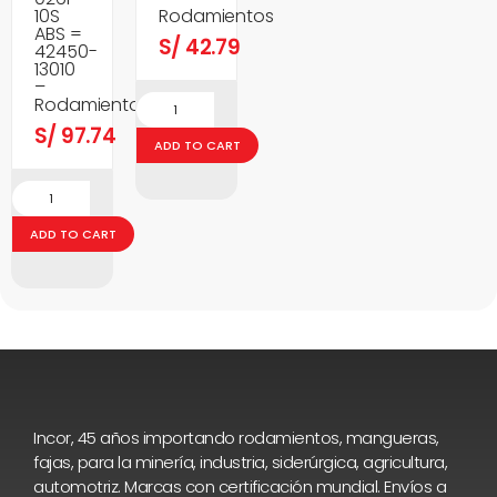
10S
Rodamientos
ABS =
S/
42.79
42450-
13010
–
Rodamientos
S/
97.74
ADD TO CART
ADD TO CART
Incor, 45 años importando rodamientos, mangueras,
fajas, para la minería, industria, siderúrgica, agricultura,
automotriz. Marcas con certificación mundial. Envíos a