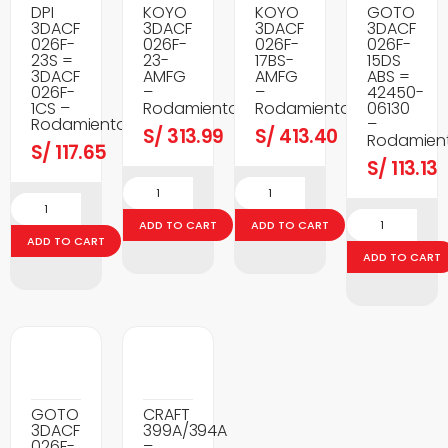
DPI
KOYO
KOYO
GOTO
3DACF
3DACF
3DACF
3DACF
026F-
026F-
026F-
026F-
23S =
23-
17BS-
15DS
3DACF
AMFG
AMFG
ABS =
026F-
–
–
42450-
1CS –
Rodamientos
Rodamientos
06130
Rodamientos
–
S/
313.99
S/
413.40
Rodamien
S/
117.65
S/
113.13
ADD TO CART
ADD TO CART
ADD TO CART
ADD TO CART
GOTO
CRAFT
3DACF
399A/394A
026F-
–