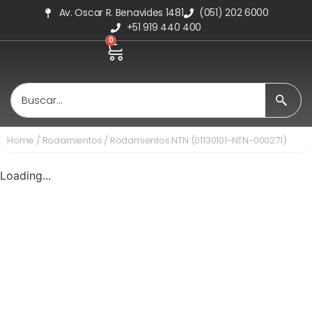
Av. Oscar R. Benavides 1481
(051) 202 6000
+51 919 440 400
0
Home
/
Rodamientos
/ Rodamientos NTN (01130101-NTN-000271)
Loading...