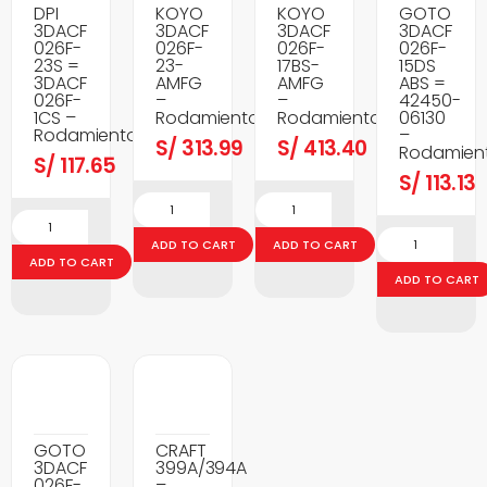
DPI
KOYO
KOYO
GOTO
3DACF
3DACF
3DACF
3DACF
026F-
026F-
026F-
026F-
23S =
23-
17BS-
15DS
3DACF
AMFG
AMFG
ABS =
026F-
–
–
42450-
1CS –
Rodamientos
Rodamientos
06130
Rodamientos
–
S/
313.99
S/
413.40
Rodamien
S/
117.65
S/
113.13
ADD TO CART
ADD TO CART
ADD TO CART
ADD TO CART
GOTO
CRAFT
3DACF
399A/394A
026F-
–