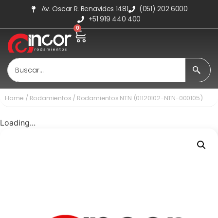
Av. Oscar R. Benavides 1481
(051) 202 6000
+51 919 440 400
0
Home
/
Rodamientos
/ Rodamientos NTN (01120102-NTN-000105)
Loading...