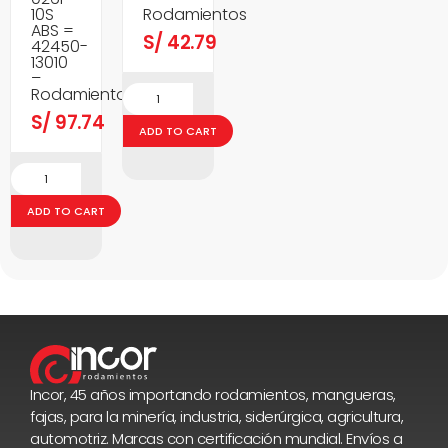
10S
Rodamientos
ABS =
S/
42.79
42450-
13010
–
Rodamientos
S/
97.74
ADD TO CART
ADD TO CART
Incor, 45 años importando rodamientos, mangueras,
fajas, para la minería, industria, siderúrgica, agricultura,
automotriz. Marcas con certificación mundial. Envíos a