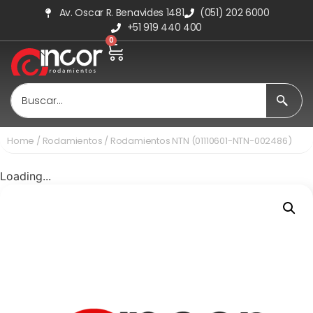
Av. Oscar R. Benavides 1481
(051) 202 6000
+51 919 440 400
0
Home
/
Rodamientos
/ Rodamientos NTN (01110601-NTN-002486)
Loading...