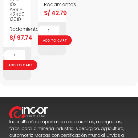
10S
Rodamientos
ABS =
S/
42.79
42450-
13010
–
Rodamientos
S/
97.74
ADD TO CART
ADD TO CART
Incor, 45 años importando rodamientos, mangueras,
fajas, para la minería, industria, siderúrgica, agricultura,
automotriz. Marcas con certificación mundial. Envíos a