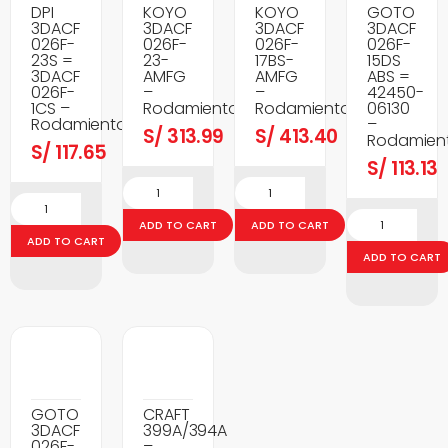
DPI
KOYO
KOYO
GOTO
3DACF
3DACF
3DACF
3DACF
026F-
026F-
026F-
026F-
23S =
23-
17BS-
15DS
3DACF
AMFG
AMFG
ABS =
026F-
–
–
42450-
1CS –
Rodamientos
Rodamientos
06130
Rodamientos
–
S/
313.99
S/
413.40
Rodamien
S/
117.65
S/
113.13
ADD TO CART
ADD TO CART
ADD TO CART
ADD TO CART
GOTO
CRAFT
3DACF
399A/394A
026F-
–