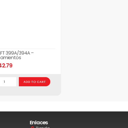
FT 399A/394A –
amientos
42.79
ADD TO CART
Enlaces