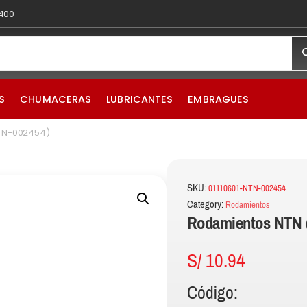
 400
S
CHUMACERAS
LUBRICANTES
EMBRAGUES
NTN-002454)
SKU:
01110601-NTN-002454
Category:
Rodamientos
Rodamientos NTN 
S/
10.94
Código: