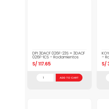
DPI 3DACF 026F-23S = 3DACF
KOY
026F-1CS – Rodamientos
– R
S/
117.65
S/
3
ADD TO CART