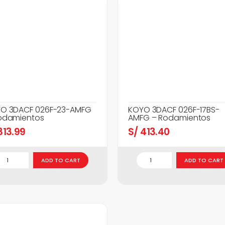
O 3DACF 026F-23-AMFG
KOYO 3DACF 026F-17BS-
odamientos
AMFG – Rodamientos
13.99
S/
413.40
ADD TO CART
ADD TO CART