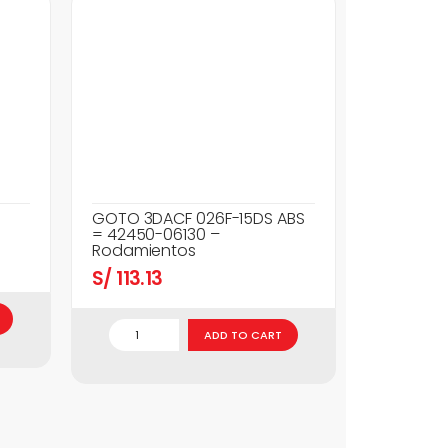
GOTO 3DACF 026F-15DS ABS
= 42450-06130 –
Rodamientos
S/
113.13
ADD TO CART