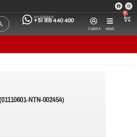
0
ESCRÍBENOS
+51 919 440 400
CUENTA
MENÚ
(01110601-NTN-002454)