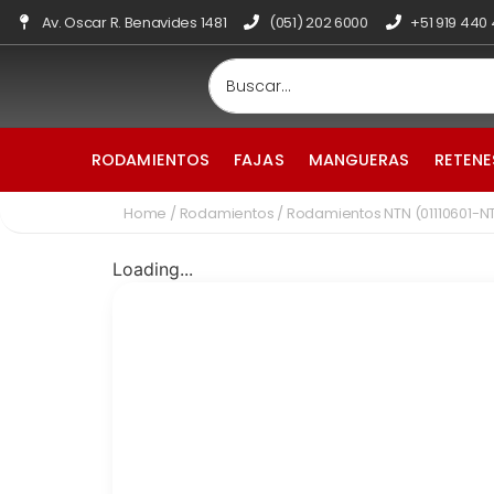
Av. Oscar R. Benavides 1481
(051) 202 6000
+51 919 440
RODAMIENTOS
FAJAS
MANGUERAS
RETENE
Home
/
Rodamientos
/ Rodamientos NTN (01110601-
Loading...