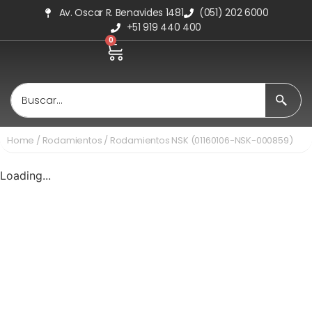
Av. Oscar R. Benavides 1481
(051) 202 6000
+51 919 440 400
0
Home
/
Rodamientos
/ Rodamientos NSK (01160106-NSK-000859)
Loading...