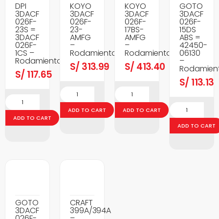
DPI
KOYO
KOYO
GOTO
3DACF
3DACF
3DACF
3DACF
026F-
026F-
026F-
026F-
23S =
23-
17BS-
15DS
3DACF
AMFG
AMFG
ABS =
026F-
–
–
42450-
1CS –
Rodamientos
Rodamientos
06130
Rodamientos
–
S/
313.99
S/
413.40
Rodamien
S/
117.65
S/
113.13
ADD TO CART
ADD TO CART
ADD TO CART
ADD TO CART
GOTO
CRAFT
3DACF
399A/394A
026F-
–