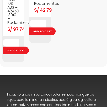
10S
Rodamientos
ABS =
S/
42.79
42450-
13010
–
Rodamientos
S/
97.74
ADD TO CART
ADD TO CART
Incor, 45 años importando rodamientos, mangueras,
fajas, para la minería, industria, siderúrgica, agricultura,
automotriz. Marcas con certificación mundial. Envíos a