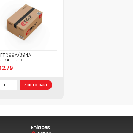
FT 399A/394A –
amientos
42.79
ADD TO CART
Enlaces