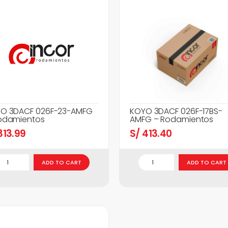
O 3DACF 026F-23-AMFG
KOYO 3DACF 026F-17BS-
odamientos
AMFG – Rodamientos
13.99
S/
413.40
ADD TO CART
ADD TO CART