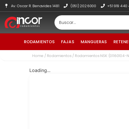
Av. Oscar R. Benavides 1481
(051) 202 6000
+51 919 440
RODAMIENTOS
FAJAS
MANGUERAS
RETENE
Home
/
Rodamientos
/ Rodamientos NSK (01160104-
Loading...