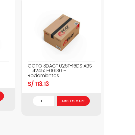
GOTO 3DACF 026F-15DS ABS
= 42450-06130 –
Rodamientos
S/
113.13
ADD TO CART