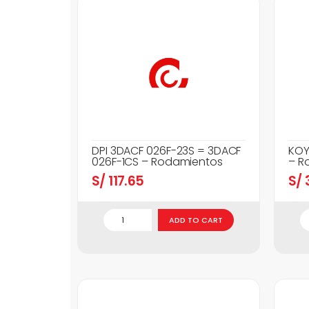
DPI 3DACF 026F-23S = 3DACF
KOY
026F-1CS – Rodamientos
– R
S/
117.65
S/
3
ADD TO CART