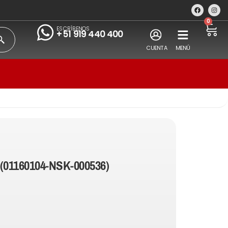
0
ESCRÍBENOS
+51 919 440 400
CUENTA
MENÚ
(01160104-NSK-000536)