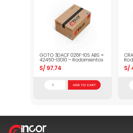
GOTO 3DACF 026F-10S ABS =
CRA
42450-13010 – Rodamientos
Rod
S/
97.74
S/
ADD TO CART