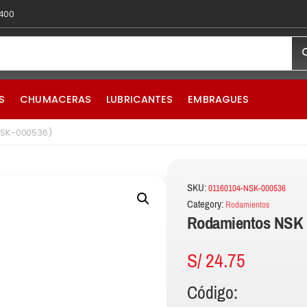
 400
S
CHUMACERAS
LUBRICANTES
EMBRAGUES
NSK-000536)
SKU:
01160104-NSK-000536
Category:
Rodamientos
Rodamientos NSK 
S/
24.75
Código: