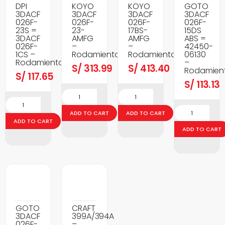
DPI
KOYO
KOYO
GOTO
3DACF
3DACF
3DACF
3DACF
026F-
026F-
026F-
026F-
23S =
23-
17BS-
15DS
3DACF
AMFG
AMFG
ABS =
026F-
–
–
42450-
1CS –
Rodamientos
Rodamientos
06130
Rodamientos
–
S/
313.99
S/
413.40
Rodamien
S/
117.65
S/
113.13
ADD TO CART
ADD TO CART
ADD TO CART
ADD TO CART
GOTO
CRAFT
3DACF
399A/394A
026F-
–