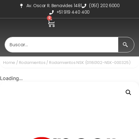
Av. Oscar R. Benavides 1481
(051) 202 6000
+51 919 440 400
0
Home
/
Rodamientos
/ Rodamientos NSK (01160102-NSK-000325)
Loading...