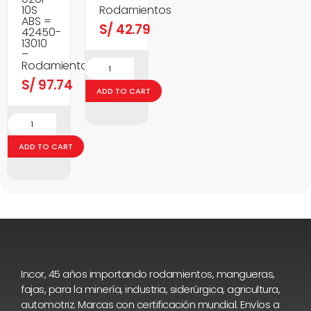
10S
Rodamientos
ABS =
S/
42.79
42450-
13010
–
Rodamientos
S/
97.74
ADD TO CART
ADD TO CART
Incor, 45 años importando rodamientos, mangueras,
fajas, para la minería, industria, siderúrgica, agricultura,
automotriz. Marcas con certificación mundial. Envíos a