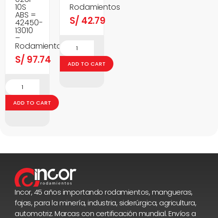
10S
Rodamientos
ABS =
S/
42.79
42450-
13010
–
Rodamientos
S/
97.74
ADD TO CART
ADD TO CART
Incor, 45 años importando rodamientos, mangueras,
fajas, para la minería, industria, siderúrgica, agricultura,
automotriz. Marcas con certificación mundial. Envíos a