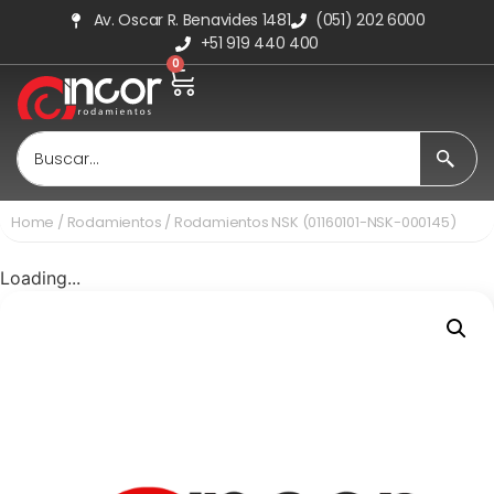
Av. Oscar R. Benavides 1481
(051) 202 6000
+51 919 440 400
0
Home
/
Rodamientos
/ Rodamientos NSK (01160101-NSK-000145)
Loading...