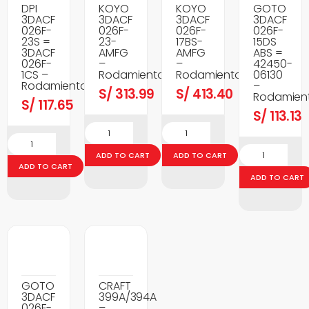
DPI
KOYO
KOYO
GOTO
3DACF
3DACF
3DACF
3DACF
026F-
026F-
026F-
026F-
23S =
23-
17BS-
15DS
3DACF
AMFG
AMFG
ABS =
026F-
–
–
42450-
1CS –
Rodamientos
Rodamientos
06130
Rodamientos
–
S/
313.99
S/
413.40
Rodamien
S/
117.65
S/
113.13
ADD TO CART
ADD TO CART
ADD TO CART
ADD TO CART
GOTO
CRAFT
3DACF
399A/394A
026F-
–