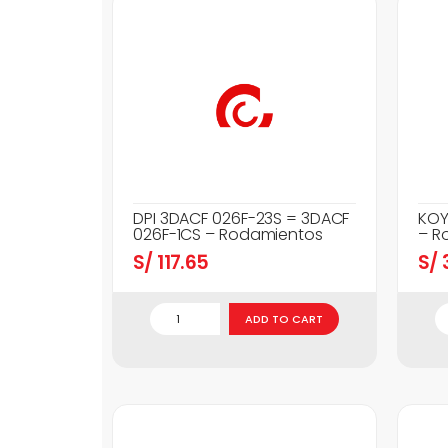
DPI 3DACF 026F-23S = 3DACF
KOY
026F-1CS – Rodamientos
– R
S/
117.65
S/
3
ADD TO CART