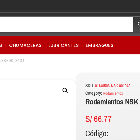
S
CHUMACERAS
LUBRICANTES
EMBRAGUES
NSK-001043)
SKU:
01140506-NSK-001043
Category:
Rodamientos
Rodamientos NSK 
S/
66.77
Código: