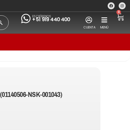
0
ESCRÍBENOS
+51 919 440 400
CUENTA
MENÚ
(01140506-NSK-001043)