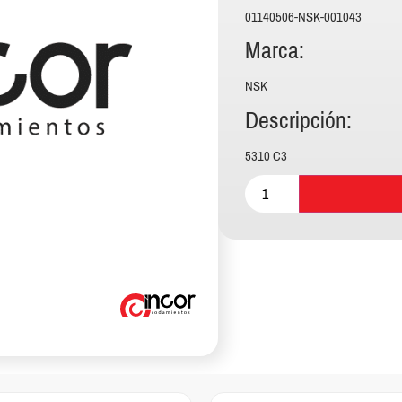
01140506-NSK-001043
Marca:
NSK
Descripción:
5310 C3