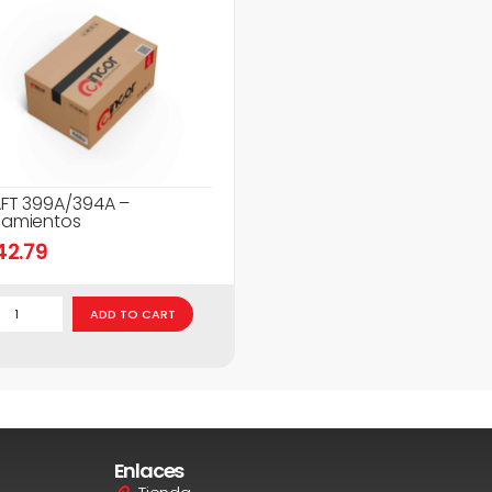
FT 399A/394A –
amientos
42.79
ADD TO CART
Enlaces