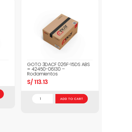
GOTO 3DACF 026F-15DS ABS
= 42450-06130 –
Rodamientos
S/
113.13
ADD TO CART