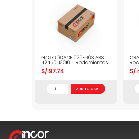
GOTO 3DACF 026F-10S ABS =
CRA
42450-13010 – Rodamientos
Rod
S/
97.74
S/
ADD TO CART