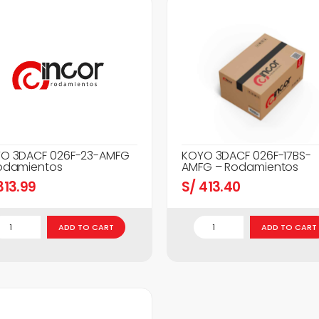
O 3DACF 026F-23-AMFG
KOYO 3DACF 026F-17BS-
odamientos
AMFG – Rodamientos
13.99
S/
413.40
ADD TO CART
ADD TO CART