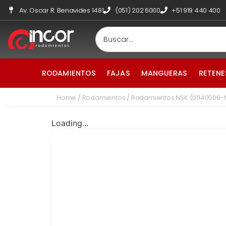
Av. Oscar R. Benavides 1481
(051) 202 6000
+51 919 440 400
RODAMIENTOS
FAJAS
MANGUERAS
RETENE
Home
/
Rodamientos
/ Rodamientos NSK (01140506-
Loading...