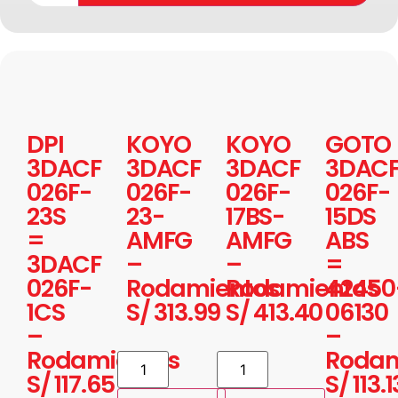
DPI
KOYO
KOYO
GOTO
3DACF
3DACF
3DACF
3DAC
026F-
026F-
026F-
026F-
23S
23-
17BS-
15DS
=
AMFG
AMFG
ABS
3DACF
–
–
=
026F-
Rodamientos
Rodamientos
42450
1CS
S/
313.99
S/
413.40
06130
–
–
Rodamientos
Rodam
S/
117.65
S/
113.1