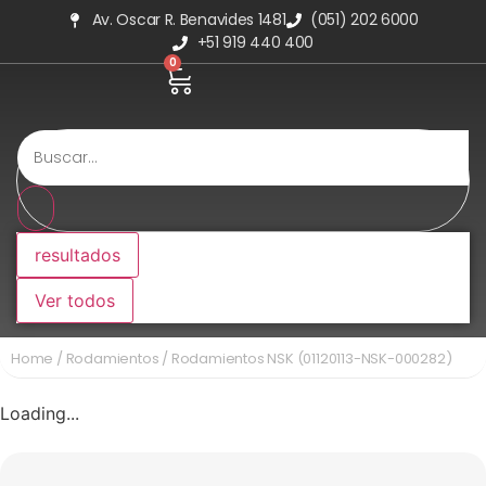
Av. Oscar R. Benavides 1481
(051) 202 6000
+51 919 440 400
0
resultados
Ver todos
Home
/
Rodamientos
/ Rodamientos NSK (01120113-NSK-000282)
Loading...