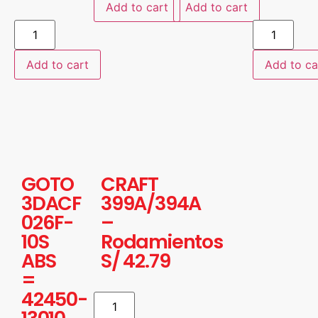
Add to cart
Add to cart
Add to cart
Add to ca
GOTO
CRAFT
3DACF
399A/394A
026F-
–
10S
Rodamientos
ABS
S/
42.79
=
42450-