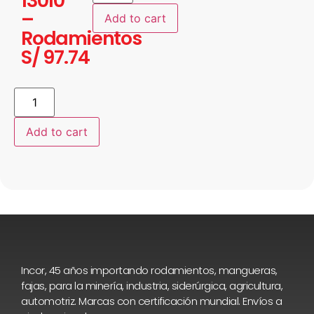
13010
–
Add to cart
Rodamientos
S/
97.74
Add to cart
Incor, 45 años importando rodamientos, mangueras,
fajas, para la minería, industria, siderúrgica, agricultura,
automotriz. Marcas con certificación mundial. Envíos a