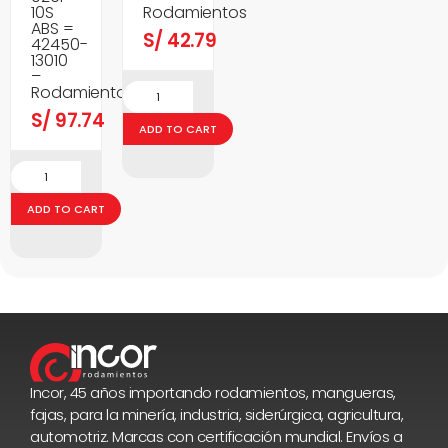
10S
Rodamientos
ABS =
S/
42.79
42450-
13010
–
Rodamientos
S/
97.74
ADD TO CART
ADD TO CART
Incor, 45 años importando rodamientos, mangueras,
fajas, para la minería, industria, siderúrgica, agricultura,
automotriz. Marcas con certificación mundial. Envíos a