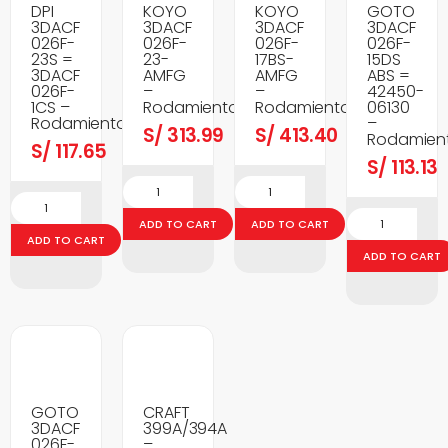
DPI
KOYO
KOYO
GOTO
3DACF
3DACF
3DACF
3DACF
026F-
026F-
026F-
026F-
23S =
23-
17BS-
15DS
3DACF
AMFG
AMFG
ABS =
026F-
–
–
42450-
1CS –
Rodamientos
Rodamientos
06130
Rodamientos
–
S/
313.99
S/
413.40
Rodamien
S/
117.65
S/
113.13
ADD TO CART
ADD TO CART
ADD TO CART
ADD TO CART
GOTO
CRAFT
3DACF
399A/394A
026F-
–