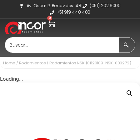
Av. Oscar R. Benavides 1481
(051) 202 6000
+51 919 440 400
0
Home
/
Rodamientos
/ Rodamientos NSK (01120109-NSK-000272)
Loading...