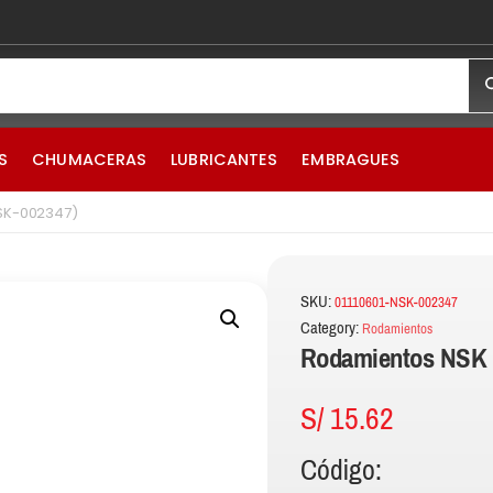
S
CHUMACERAS
LUBRICANTES
EMBRAGUES
NSK-002347)
SKU:
01110601-NSK-002347
Category:
Rodamientos
Rodamientos NSK 
S/
15.62
Código: