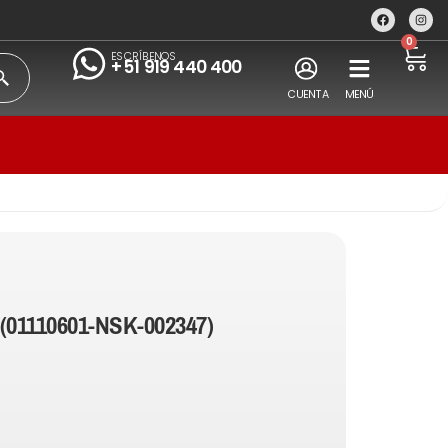
0
ESCRÍBENOS
+51 919 440 400
CUENTA
MENÚ
(01110601-NSK-002347)