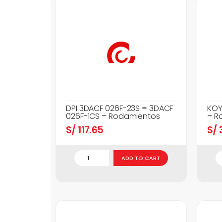
DPI 3DACF 026F-23S = 3DACF
KOY
026F-1CS – Rodamientos
– R
S/
117.65
S/
3
ADD TO CART