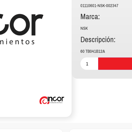
01110601-NSK-002347
Marca:
NSK
Descripción:
60 TB041B12A