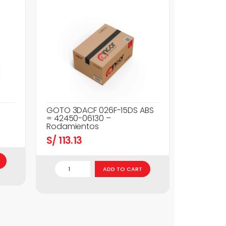
GOTO 3DACF 026F-15DS ABS
= 42450-06130 –
Rodamientos
S/
113.13
ADD TO CART