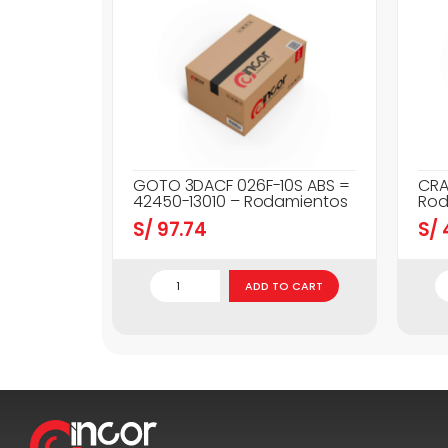
GOTO 3DACF 026F-10S ABS =
CRA
42450-13010 – Rodamientos
Rod
S/
97.74
S/
ADD TO CART