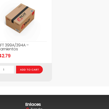
FT 399A/394A –
amientos
42.79
ADD TO CART
Enlaces