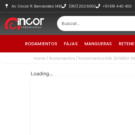
Av. Oscar R. Benavides 1481
(051) 202 6000
+51 919 440 400
RODAMIENTOS
FAJAS
MANGUERAS
RETENE
Home
/
Rodamientos
/ Rodamientos NSK (01110601-
Loading...