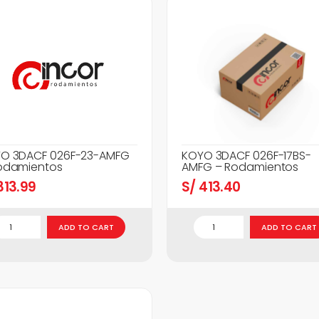
O 3DACF 026F-23-AMFG
KOYO 3DACF 026F-17BS-
odamientos
AMFG – Rodamientos
13.99
S/
413.40
ADD TO CART
ADD TO CART