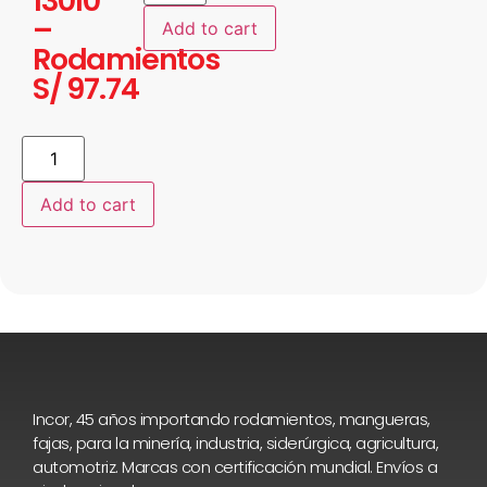
13010
–
Add to cart
Rodamientos
S/
97.74
Add to cart
Incor, 45 años importando rodamientos, mangueras,
fajas, para la minería, industria, siderúrgica, agricultura,
automotriz. Marcas con certificación mundial. Envíos a