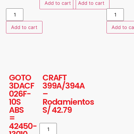
Add to cart
Add to cart
Add to cart
Add to ca
GOTO
CRAFT
3DACF
399A/394A
026F-
–
10S
Rodamientos
ABS
S/
42.79
=
42450-