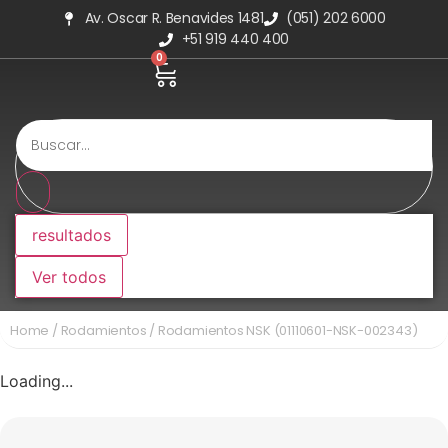
Av. Oscar R. Benavides 1481
(051) 202 6000
+51 919 440 400
0
resultados
Ver todos
Home
/
Rodamientos
/ Rodamientos NSK (01110601-NSK-002343)
Loading...