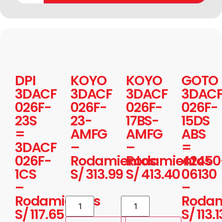
DPI
KOYO
KOYO
GOTO
3DACF
3DACF
3DACF
3DAC
026F-
026F-
026F-
026F-
23S
23-
17BS-
15DS
=
AMFG
AMFG
ABS
3DACF
–
–
=
026F-
Rodamientos
Rodamientos
42450
1CS
S/
313.99
S/
413.40
06130
–
–
Rodamientos
Rodam
S/
117.65
S/
113.1