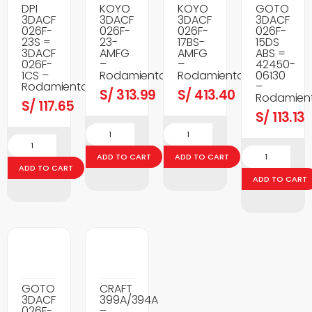
DPI
KOYO
KOYO
GOTO
3DACF
3DACF
3DACF
3DACF
026F-
026F-
026F-
026F-
23S =
23-
17BS-
15DS
3DACF
AMFG
AMFG
ABS =
026F-
–
–
42450-
1CS –
Rodamientos
Rodamientos
06130
Rodamientos
–
S/
313.99
S/
413.40
Rodamien
S/
117.65
S/
113.13
ADD TO CART
ADD TO CART
ADD TO CART
ADD TO CART
GOTO
CRAFT
3DACF
399A/394A
026F-
–