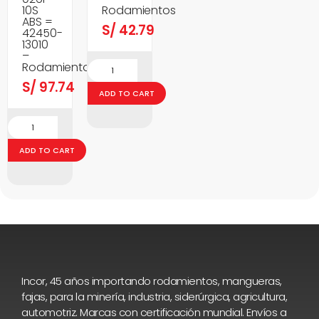
10S
Rodamientos
ABS =
S/
42.79
42450-
13010
–
Rodamientos
S/
97.74
ADD TO CART
ADD TO CART
Incor, 45 años importando rodamientos, mangueras,
fajas, para la minería, industria, siderúrgica, agricultura,
automotriz. Marcas con certificación mundial. Envíos a