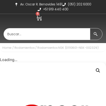
Av. Oscar R. Benavides 1481
(051) 202 6000
+51 919 440 400
0
Home
/
Rodamientos
/ Rodamientos NSK (01110601-NSK-002329)
Loading...