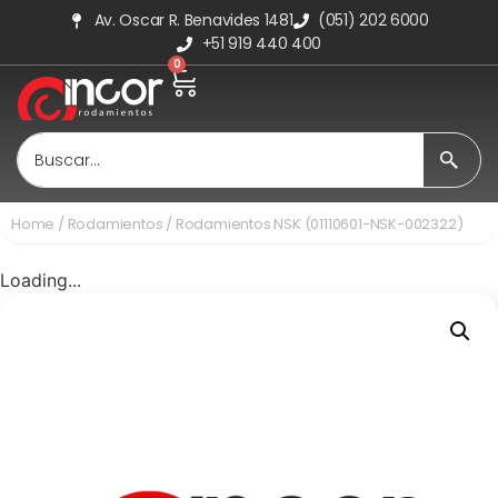
Av. Oscar R. Benavides 1481
(051) 202 6000
+51 919 440 400
0
Home
/
Rodamientos
/ Rodamientos NSK (01110601-NSK-002322)
Loading...