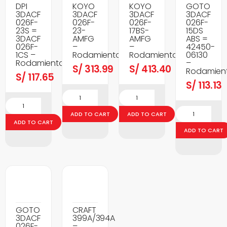
DPI
KOYO
KOYO
GOTO
3DACF
3DACF
3DACF
3DACF
026F-
026F-
026F-
026F-
23S =
23-
17BS-
15DS
3DACF
AMFG
AMFG
ABS =
026F-
–
–
42450-
1CS –
Rodamientos
Rodamientos
06130
Rodamientos
–
S/
313.99
S/
413.40
Rodamien
S/
117.65
S/
113.13
ADD TO CART
ADD TO CART
ADD TO CART
ADD TO CART
GOTO
CRAFT
3DACF
399A/394A
026F-
–