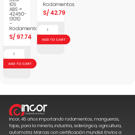
10S
Rodamientos
ABS =
S/
42.79
42450-
13010
–
Rodamientos
S/
97.74
ADD TO CART
ADD TO CART
Incor, 45 años importando rodamientos, mangueras,
fajas, para la minería, industria, siderúrgica, agricultura,
automotriz. Marcas con certificación mundial. Envíos a