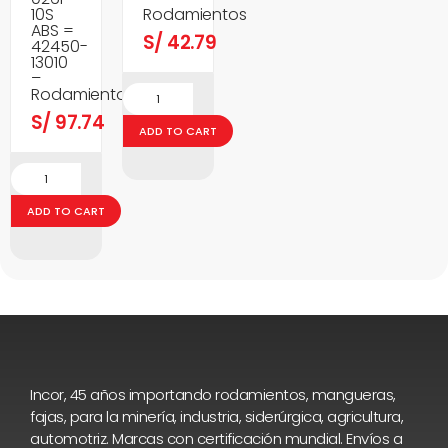
10S
Rodamientos
ABS =
S/
42.79
42450-
13010
–
Rodamientos
S/
97.74
ADD TO CART
ADD TO CART
Incor, 45 años importando rodamientos, mangueras,
fajas, para la minería, industria, siderúrgica, agricultura,
automotriz. Marcas con certificación mundial. Envíos a