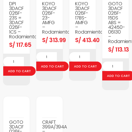
DPI
KOYO
KOYO
GOTO
3DACF
3DACF
3DACF
3DACF
026F-
026F-
026F-
026F-
23S =
23-
17BS-
15DS
3DACF
AMFG
AMFG
ABS =
026F-
–
–
42450-
1CS –
Rodamientos
Rodamientos
06130
Rodamientos
–
S/
313.99
S/
413.40
Rodamien
S/
117.65
S/
113.13
ADD TO CART
ADD TO CART
ADD TO CART
ADD TO CART
GOTO
CRAFT
3DACF
399A/394A
026F-
–