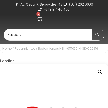
Av. Oscar R. Benavides 1481
(051) 202 6000
+51 919 440 400
0
Home
/
Rodamientos
/ Rodamientos NSK (01110601-NSK-002316)
Loading...