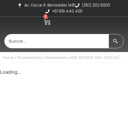
Av. Oscar R. Benavides 1481
(051) 202 6000
+51 919 440 400
0
Home
/
Rodamientos
/ Rodamientos NSK (01110501-NSK-002042)
Loading...