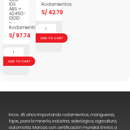
10S
Rodamientos
ABS =
S/
42.79
42450-
13010
–
Rodamientos
S/
97.74
ADD TO CART
ADD TO CART
Incor, 45 años importando rodamientos, mangueras,
fajas, para la minería, industria, siderúrgica, agricultura,
automotriz. Marcas con certificación mundial. Envíos a