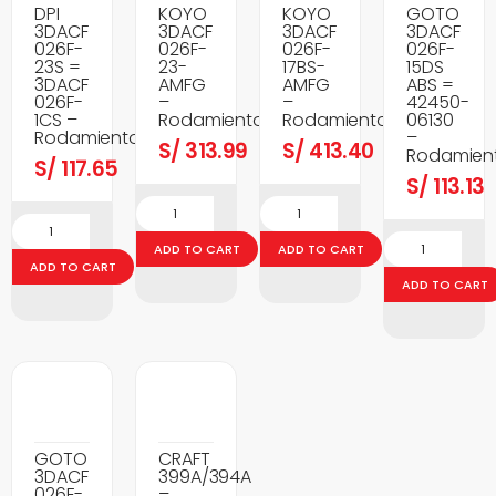
DPI
KOYO
KOYO
GOTO
3DACF
3DACF
3DACF
3DACF
026F-
026F-
026F-
026F-
23S =
23-
17BS-
15DS
3DACF
AMFG
AMFG
ABS =
026F-
–
–
42450-
1CS –
Rodamientos
Rodamientos
06130
Rodamientos
–
S/
313.99
S/
413.40
Rodamien
S/
117.65
S/
113.13
ADD TO CART
ADD TO CART
ADD TO CART
ADD TO CART
GOTO
CRAFT
3DACF
399A/394A
026F-
–