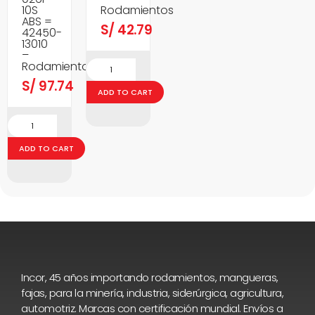
10S
Rodamientos
ABS =
S/
42.79
42450-
13010
–
Rodamientos
S/
97.74
ADD TO CART
ADD TO CART
Incor, 45 años importando rodamientos, mangueras,
fajas, para la minería, industria, siderúrgica, agricultura,
automotriz. Marcas con certificación mundial. Envíos a