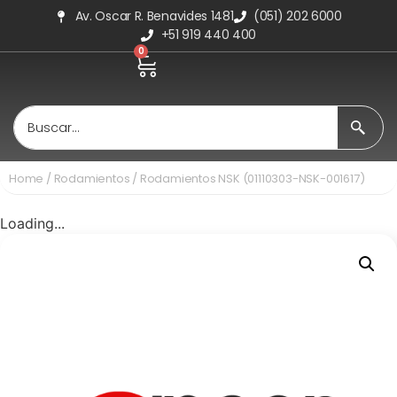
Av. Oscar R. Benavides 1481
(051) 202 6000
+51 919 440 400
0
Home
/
Rodamientos
/ Rodamientos NSK (01110303-NSK-001617)
Loading...