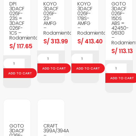
DPI
KOYO
KOYO
GOTO
3DACF
3DACF
3DACF
3DACF
026F-
026F-
026F-
026F-
23S =
23-
17BS-
15DS
3DACF
AMFG
AMFG
ABS =
026F-
–
–
42450-
1CS –
Rodamientos
Rodamientos
06130
Rodamientos
–
S/
313.99
S/
413.40
Rodamien
S/
117.65
S/
113.13
ADD TO CART
ADD TO CART
ADD TO CART
ADD TO CART
GOTO
CRAFT
3DACF
399A/394A
026F-
–