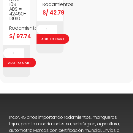
10S
Rodamientos
ABS =
S/
42.79
42450-
13010
–
Rodamientos
S/
97.74
ADD TO CART
ADD TO CART
Incor, 45 años importando rodamientos, mangueras,
fajas, para la minería, industria, siderúrgica, agricultura,
automotriz. Marcas con certificación mundial. Envíos a