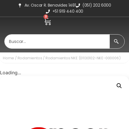
Av. Oscar R. Benavides 1481
(051) 202 6000
+51 919 440 400
0
Home
/
Rodamientos
/ Rodamientos NKE (01130102-NKE-000006)
Loading...