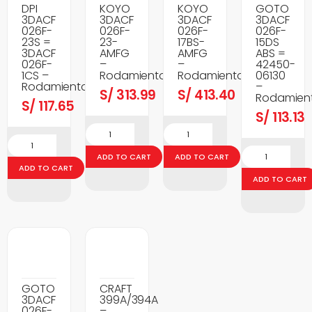
DPI
KOYO
KOYO
GOTO
3DACF
3DACF
3DACF
3DACF
026F-
026F-
026F-
026F-
23S =
23-
17BS-
15DS
3DACF
AMFG
AMFG
ABS =
026F-
–
–
42450-
1CS –
Rodamientos
Rodamientos
06130
Rodamientos
–
S/
313.99
S/
413.40
Rodamien
S/
117.65
S/
113.13
ADD TO CART
ADD TO CART
ADD TO CART
ADD TO CART
GOTO
CRAFT
3DACF
399A/394A
026F-
–