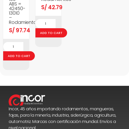
ABS =
S/
42.79
42450-
13010
–
Rodamientos
S/
97.74
ADD TO CART
ADD TO CART
Incor, 45 años importando rodamientos, mangueras,
fajas, para la minería, industria, siderúrgica, agricultura,
automotriz. Marcas con certificación mundial. Envíos a
nivel nacional.