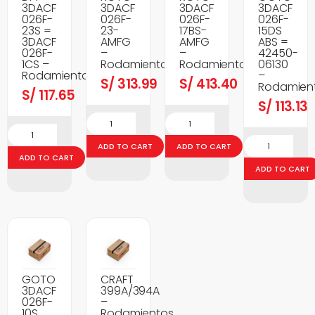
3DACF
3DACF
3DACF
3DACF
026F-
026F-
026F-
026F-
23S =
23-
17BS-
15DS
3DACF
AMFG
AMFG
ABS =
026F-
–
–
42450-
1CS –
Rodamientos
Rodamientos
06130
Rodamientos
–
S/
313.99
S/
413.40
Rodamien
S/
117.65
S/
113.13
ADD TO CART
ADD TO CART
ADD TO CART
ADD TO CART
GOTO
CRAFT
3DACF
399A/394A
026F-
–
10S
Rodamientos