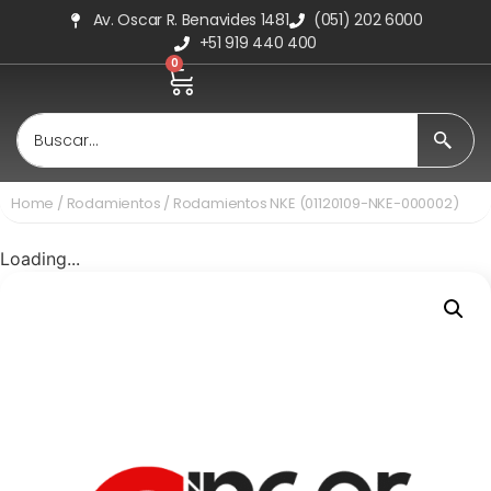
Av. Oscar R. Benavides 1481
(051) 202 6000
+51 919 440 400
0
Home
/
Rodamientos
/ Rodamientos NKE (01120109-NKE-000002)
Loading...