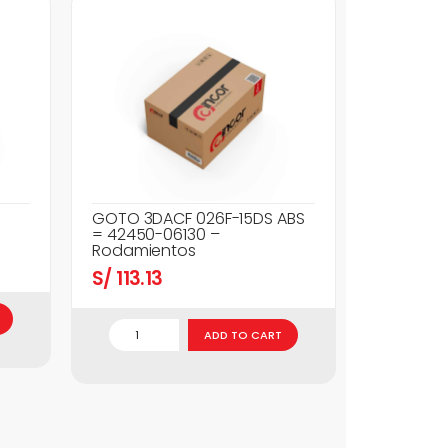
GOTO 3DACF 026F-15DS ABS
= 42450-06130 –
Rodamientos
S/
113.13
ADD TO CART