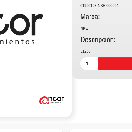
01120103-NKE-000001
Marca:
NKE
Descripción:
51206