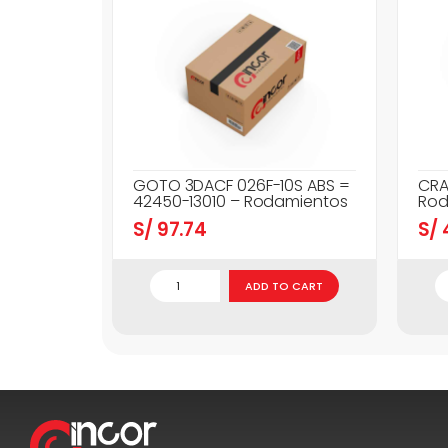
GOTO 3DACF 026F-10S ABS =
CRA
42450-13010 – Rodamientos
Rod
S/
97.74
S/
ADD TO CART