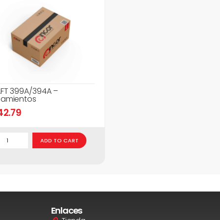
FT 399A/394A –
amientos
42.79
ADD TO CART
Enlaces