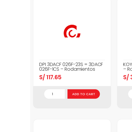
DPI 3DACF 026F-23S = 3DACF
KOY
026F-1CS – Rodamientos
– R
S/
117.65
S/
3
ADD TO CART