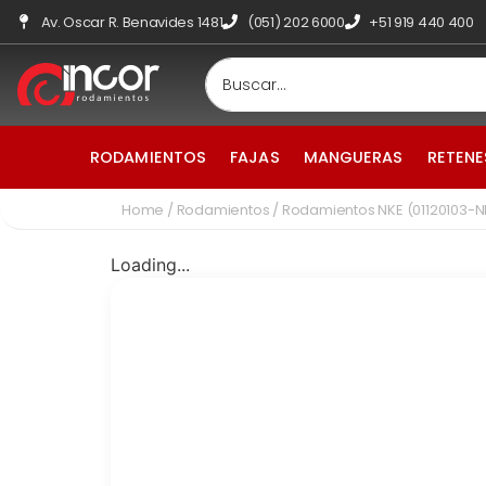
Av. Oscar R. Benavides 1481
(051) 202 6000
+51 919 440 400
RODAMIENTOS
FAJAS
MANGUERAS
RETENE
Home
/
Rodamientos
/ Rodamientos NKE (01120103-N
Loading...