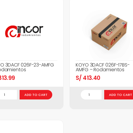
O 3DACF 026F-23-AMFG
KOYO 3DACF 026F-17BS-
odamientos
AMFG – Rodamientos
13.99
S/
413.40
ADD TO CART
ADD TO CART