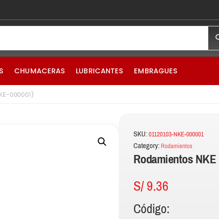
S
CHUMACERAS
LUBRICANTES
EMBRAGUES
KE-000001)
SKU:
01120103-NKE-000001
Category:
Rodamientos
Rodamientos NKE 
S/
9.36
Código: