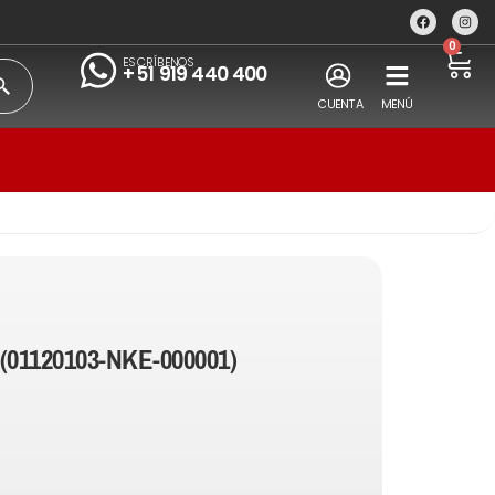
0
ESCRÍBENOS
+51 919 440 400
CUENTA
MENÚ
(01120103-NKE-000001)