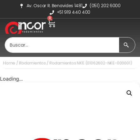
Av. Oscar R. Benavides 1481
(051) 202 6000
+51 919 440 400
0
Home
/
Rodamientos
/ Rodamientos NKE (01062602-NKE-000001)
Loading...