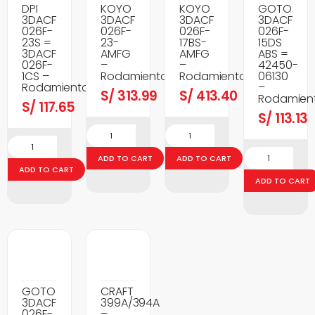
DPI
KOYO
KOYO
GOTO
3DACF
3DACF
3DACF
3DACF
026F-
026F-
026F-
026F-
23S =
23-
17BS-
15DS
3DACF
AMFG
AMFG
ABS =
026F-
–
–
42450-
1CS –
Rodamientos
Rodamientos
06130
Rodamientos
–
S/
313.99
S/
413.40
Rodamien
S/
117.65
S/
113.13
ADD TO CART
ADD TO CART
ADD TO CART
ADD TO CART
GOTO
CRAFT
3DACF
399A/394A
026F-
–