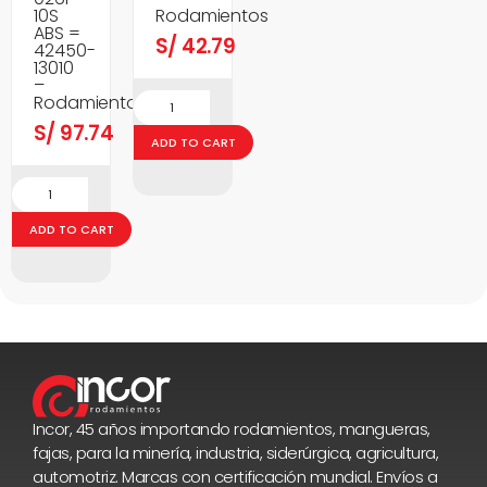
10S
Rodamientos
ABS =
S/
42.79
42450-
13010
–
Rodamientos
S/
97.74
ADD TO CART
ADD TO CART
Incor, 45 años importando rodamientos, mangueras,
fajas, para la minería, industria, siderúrgica, agricultura,
automotriz. Marcas con certificación mundial. Envíos a